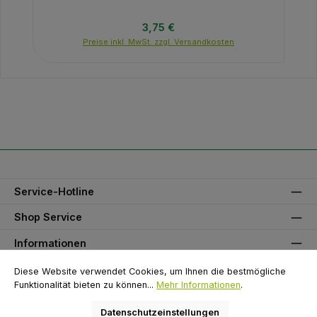
Regulärer Preis:
3,75 €
Preise inkl. MwSt. zzgl. Versandkosten
Service-Hotline
Shop Service
Informationen
Unser Partner
Diese Website verwendet Cookies, um Ihnen die bestmögliche
Funktionalität bieten zu können...
Mehr Informationen
.
Zahlungsarten
Datenschutzeinstellungen