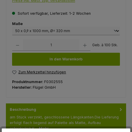
Preise inkl. MwSt. zzgl. Versandkosten
Sofort verfügbar, Lieferzeit: 1-2 Wochen
auswählen
Maße
Produkt Anzahl: Gib den gewünschten Wert ein oder benutze die Schaltfl
Geb. à 100 Stk.
In den Warenkorb
Zum Merkzettel hinzufügen
Produktnummer:
F0302555
Hersteller:
Flügel GmbH
Beschreibung
am Stück verzinkt, geschlossene Längskanten.Die Lieferung
erfolgt flach liegend auf Palette als Matte, Aufbau
erforderlich.K…
Mehr