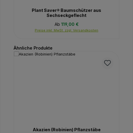
Plant Saver® Baumschützer aus
Sechseckgeflecht
Regulärer Preis:
Ab
119,00 €
Preise inkl. MwSt. zzgl. Versandkosten
Produktgalerie überspringen
Ähnliche Produkte
Akazien (Robinien) Pflanzstäbe