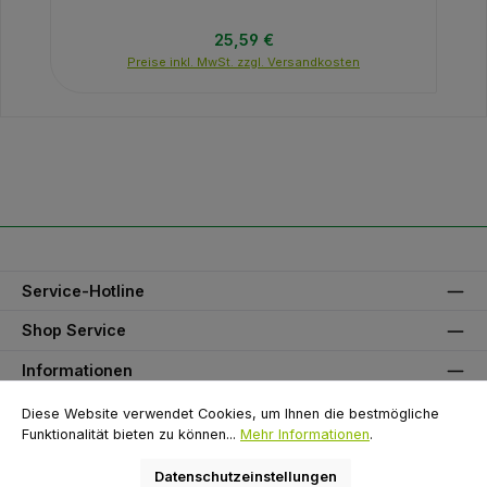
Regulärer Preis:
25,59 €
Preise inkl. MwSt. zzgl. Versandkosten
Service-Hotline
Shop Service
Informationen
Unser Partner
Diese Website verwendet Cookies, um Ihnen die bestmögliche
Funktionalität bieten zu können...
Mehr Informationen
.
Zahlungsarten
Datenschutzeinstellungen