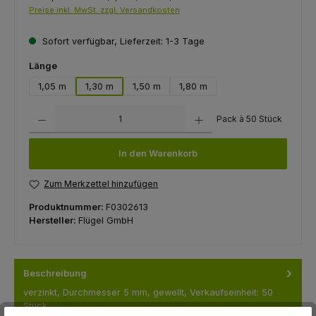
Preise inkl. MwSt. zzgl. Versandkosten
Sofort verfügbar, Lieferzeit: 1-3 Tage
auswählen
Länge
1,05 m
1,30 m
1,50 m
1,80 m
Produkt Anzahl: Gib den gewünschten Wert ein oder benutze die Schaltfl
Pack à 50 Stück
In den Warenkorb
Zum Merkzettel hinzufügen
Produktnummer:
F0302613
Hersteller:
Flügel GmbH
Beschreibung
verzinkt, Durchmesser 5 mm, gewellt, Verkaufseinheit: 50
Stück