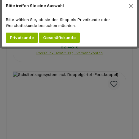
Bitte treffen Sie eine Auswahl
Bitte wählen Sie, ob sie den Shop als Privatkunde oder
Geschäftskunde besuchen möchten.
Kanisterhalterung
Privatkunde
Geschäftskunde
Regulärer Preis:
52,48 €
Preise inkl. MwSt. zzgl. Versandkosten