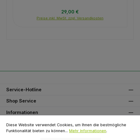
Regulärer Preis:
29,00 €
Preise inkl. MwSt. zzgl. Versandkosten
Service-Hotline
Shop Service
Informationen
Unser Partner
Diese Website verwendet Cookies, um Ihnen die bestmögliche
Funktionalität bieten zu können...
Mehr Informationen
.
Zahlungsarten