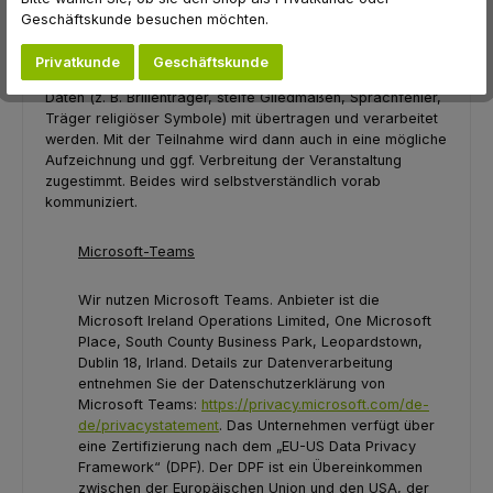
werden, ob man während der Veranstaltung von sich Bild
Geschäftskunde besuchen möchten.
und/oder Ton übertragen möchte. Sofern und soweit man
sich aktiv dafür entscheiden, umfasst diese Zustimmung
Privatkunde
Geschäftskunde
auch, dass ggf. besondere Kategorien personenbezogener
Daten (z. B. Brillenträger, steife Gliedmaßen, Sprachfehler,
Träger religiöser Symbole) mit übertragen und verarbeitet
werden. Mit der Teilnahme wird dann auch in eine mögliche
Aufzeichnung und ggf. Verbreitung der Veranstaltung
zugestimmt. Beides wird selbstverständlich vorab
kommuniziert.
Microsoft-Teams
Wir nutzen Microsoft Teams. Anbieter ist die
Microsoft Ireland Operations Limited, One Microsoft
Place, South County Business Park, Leopardstown,
Dublin 18, Irland. Details zur Datenverarbeitung
entnehmen Sie der Datenschutzerklärung von
Microsoft Teams:
https://privacy.microsoft.com/de-
de/privacystatement
. Das Unternehmen verfügt über
eine Zertifizierung nach dem „EU-US Data Privacy
Framework“ (DPF). Der DPF ist ein Übereinkommen
zwischen der Europäischen Union und den USA, der