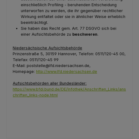
ein­schließlich Profiling - beruhenden Entscheidung
unterworfen zu werden, die ihr gegenüber rechtlicher
Wir­kung entfaltet oder sie in ähnlicher Weise erheblich
beeinträchtigt.
Sie haben das Recht gem. Art. 77 DSGVO sich bei
einer Aufsichtsbehörde zu
beschweren
.
Niedersächsische Aufsichtsbehörde
Prinzenstraße 5, 30159 Hannover, Telefon: 0511/120-45 00,
Telefax: 0511/120-45 99
E-Mail: poststelle@lfd.niedersachsen.de,
Homepage:
http://www.lfd.niedersachsen.de
Aufsichtsbehörden aller Bundesländer:
https://www.bfdi.bund.de/DE/Infothek/Anschriften_Links/ans
chriften_links-node.html