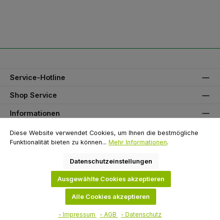
Service-Hotline
Shop Service
Informationen
Unser Partner
Diese Website verwendet Cookies, um Ihnen die bestmögliche
Funktionalität bieten zu können...
Mehr Informationen
.
Zahlungsarten
Datenschutzeinstellungen
Versandarten
Ausgewählte Cookies akzeptieren
Alle Cookies akzeptieren
Alle Preise inkl. gesetzl. Mehrwertsteuer zzgl.
Versandkosten
und ggf.
Nachnahmegebühren, wenn nicht anders angegeben.
- Impressum
- AGB
- Datenschutz
© 2026 Flügel GmbH - Alle Rechte vorbehalten. Theme by
ThemeWare®