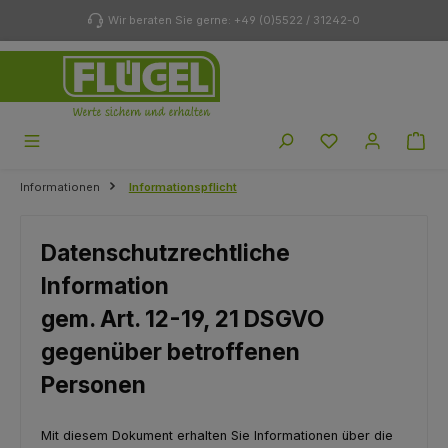
Zum Hauptinhalt springen
Wir beraten Sie gerne: +49 (0)5522 / 31242-0
Du hast 0 Produk
Informationen
Informationspflicht
Datenschutzrechtliche
Information
gem. Art. 12-19, 21 DSGVO
gegenüber betroffenen
Personen
Mit diesem Dokument erhalten Sie Informationen über die