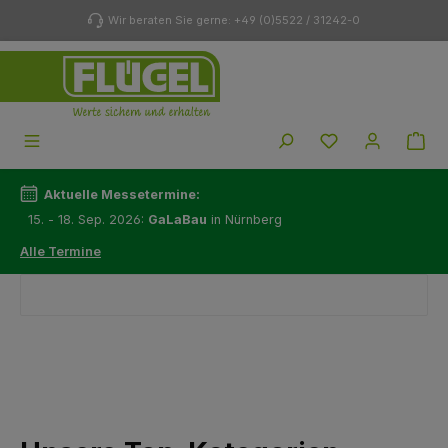
Zum Hauptinhalt springen
Wir beraten Sie gerne: +49 (0)5522 / 31242-0
Du hast 0 Produk
Aktuelle Messetermine:
15. - 18. Sep. 2026:
GaLaBau
in Nürnberg
Alle Termine