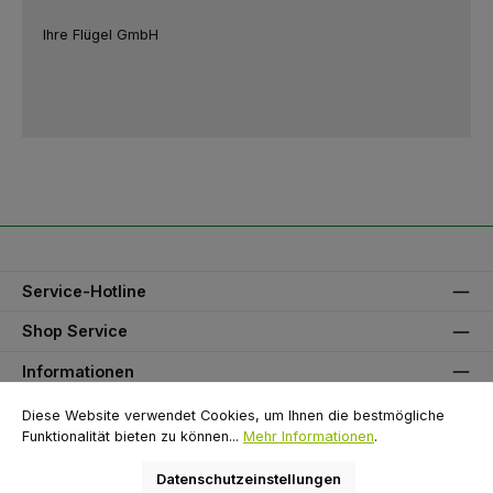
Ihre Flügel GmbH
Service-Hotline
Shop Service
Informationen
Unser Partner
Diese Website verwendet Cookies, um Ihnen die bestmögliche
Funktionalität bieten zu können...
Mehr Informationen
.
Zahlungsarten
Datenschutzeinstellungen
Versandarten