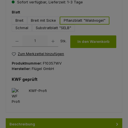
Sofort verfügbar, Lieferzeit: 1-3 Tage
auswählen
Blatt
Breit
Breit mit Sicke
Pflanzblatt "Waldvogel"
Schmal
Substratblatt "SELB"
Produkt Anzahl: Gib den gewünschten Wert ein oder benutze die Schaltfl
Stk.
In den Warenkorb
Zum Merkzettel hinzufügen
Produktnummer:
F10357WV
Hersteller:
Flügel GmbH
KWF geprüft
KWF-Profi
Beschreibung