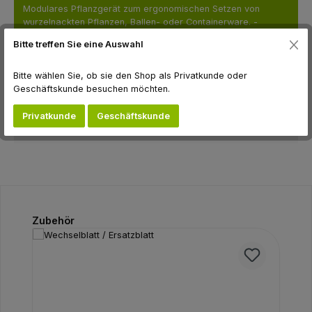
Modulares Pflanzgerät zum ergonomischen Setzen von
wurzelnackten Pflanzen, Ballen- oder Containerware. -
Verstärkungen im Ber…
Mehr
Bitte treffen Sie eine Auswahl
Downloads
Bitte wählen Sie, ob sie den Shop als Privatkunde oder
Geschäftskunde besuchen möchten.
Hersteller
Privatkunde
Geschäftskunde
Bewertungen
Produktgalerie überspringen
Zubehör