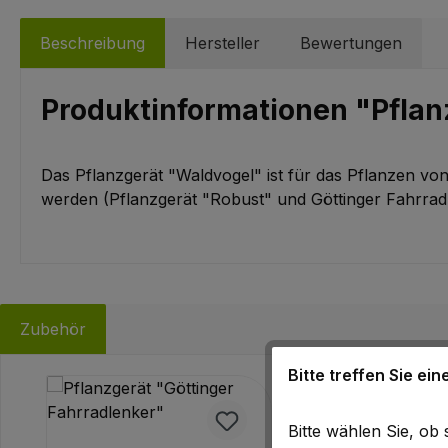
Beschreibung
Hersteller
Bewertungen
Produktinformationen "Pflan
Das Pflanzgerät "Waldvogel" ist für das Pflanzen vo
werden (Pflanzgerät "Robust" und Göttinger Fahrrad
Zubehör
Bitte treffen Sie ei
Produktgalerie überspringen
Bitte wählen Sie, o