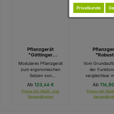
Privatkunde
Ge
Pflanzgerät
Pflanzge
"Göttinger
"Robust
Fahrradlenker"
Modulares Pflanzgerät
Vom Grundaufb
zum ergonomischen
der Funktona
Setzen von
vergleichbar m
wurzelnackten
Pflanzgerät "Gö
Regulärer Preis:
Regulärer 
Ab
123,46 €
Ab
116,8
Pflanzen, Ballen- oder
Fahrradlenker",
Preise inkl. MwSt. zzgl.
Preise inkl. MwSt
Containerware. -
auf das Wesen
Versandkosten
Versandkos
Verstärkungen im
reduziert un
Bereich des
höhere Belas
Blattflansches und der
ausgelegt