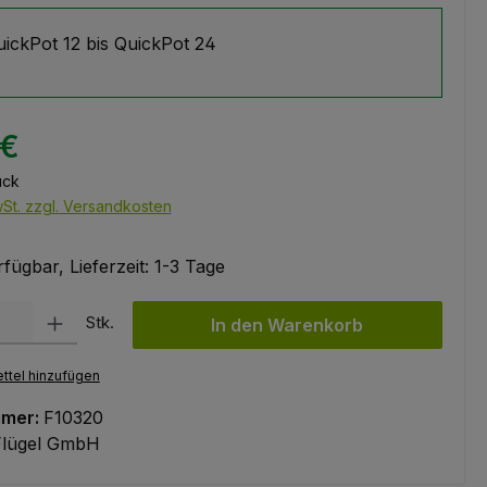
uickPot 12 bis QuickPot 24
 €
ück
wSt. zzgl. Versandkosten
fügbar, Lieferzeit: 1-3 Tage
l: Gib den gewünschten Wert ein oder benutze die Schaltflächen um
Stk.
In den Warenkorb
ttel hinzufügen
mmer:
F10320
Flügel GmbH