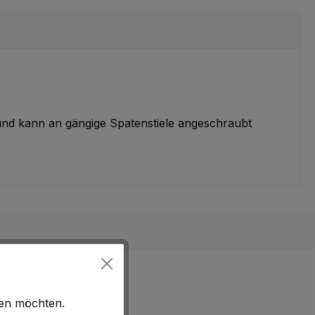
und kann an gängige Spatenstiele angeschraubt
hen möchten.