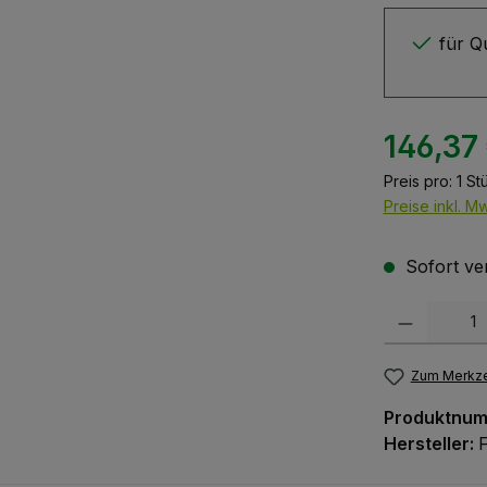
für Q
146,37
Preis pro:
1 St
Preise inkl. M
Sofort ver
Produkt Anzah
Zum Merkze
Produktnu
Hersteller: