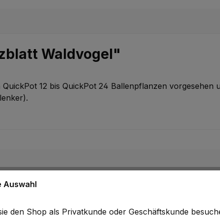
zblatt Waldvogel"
n QuickPot 12 bis QuickPot 24 Ballenpflanzen vorgesehen 
lenker).
ne Auswahl
b sie den Shop als Privatkunde oder Geschäftskunde besuc