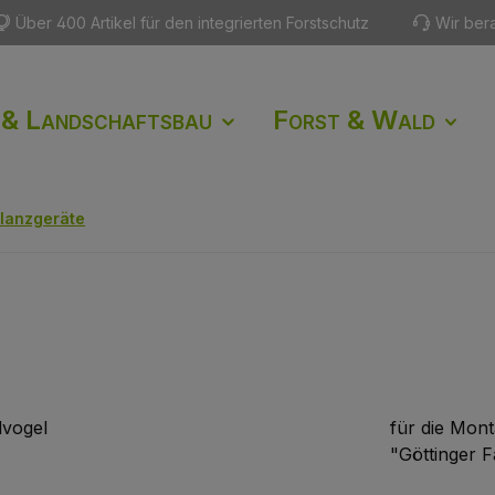
Über 400 Artikel für den integrierten Forstschutz
Wir ber
 & Landschaftsbau
Forst & Wald
flanzgeräte
für die Mon
"Göttinger 