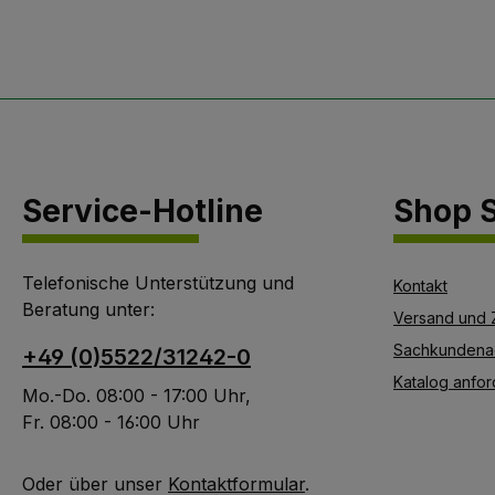
Lenkeraufnahme-
Einsatzbereic
verstellbare
Gerät wur
Arbeitshöhe für
ursprünglich
rückenschonendes
breiten Blatt 
Arbeiten-die Form des
Einsatzbereic
Lenkers und die
leichten bis z
gummierten Griffenden
durchwurze
Service-Hotline
Shop S
sorgen für eine
skelettarmen
optimale rutschfeste
entwickelt. We
und für die
einfache
Telefonische Unterstützung und
Handgelenke
Handhabung 
Kontakt
Beratung unter:
schonende Bedienung-
das Verfahre
Versand und 
Seiten wechselbarer
auf stärk
Sachkundena
+49 (0)5522/31242-0
Tritt-Anbau-die Blätter
durchwurzelt
Katalog anfor
bestehen aus einer
schweren B
Mo.-Do. 08:00 - 17:00 Uhr,
speziellen
ausgedehnt. Hi
Fr. 08:00 - 16:00 Uhr
Stahllegierung, die
das Gerät nur 
besonders hohe
mit dem schmale
Oder über unser
Kontaktformular
.