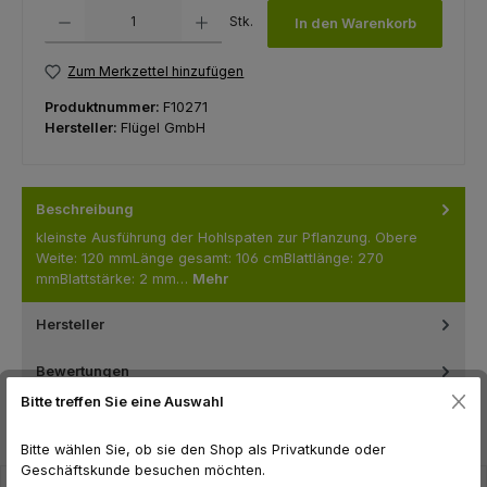
Produkt Anzahl: Gib den gewünschten Wert ein oder benutze die Schaltfl
Stk.
In den Warenkorb
Zum Merkzettel hinzufügen
Produktnummer:
F10271
Hersteller:
Flügel GmbH
Beschreibung
kleinste Ausführung der Hohlspaten zur Pflanzung. Obere
Weite: 120 mmLänge gesamt: 106 cmBlattlänge: 270
mmBlattstärke: 2 mm…
Mehr
Hersteller
Bewertungen
Bitte treffen Sie eine Auswahl
Bitte wählen Sie, ob sie den Shop als Privatkunde oder
Geschäftskunde besuchen möchten.