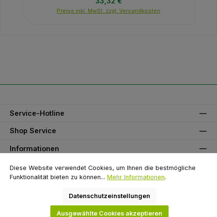
Regulärer Preis:
33,32 €
Preise inkl. MwSt. zzgl. Versandkosten
Service-Hotline
Shop Service
Informationen
Unser Partner
Diese Website verwendet Cookies, um Ihnen die bestmögliche
Funktionalität bieten zu können...
Mehr Informationen
.
Zahlungsarten
Datenschutzeinstellungen
Versandarten
Ausgewählte Cookies akzeptieren