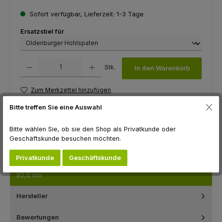
Sofort verfügbar, Lieferzeit: 1-3 Tage
auswählen
Ersatzstiel für
Produkt Anzahl: Gib den gewünschten Wert ein oder benutze die Schaltfl
Stk.
In den Warenkorb
Zum Merkzettel hinzufügen
Produktnummer:
F10267
Bitte treffen Sie eine Auswahl
Hersteller:
Flügel GmbH
Bitte wählen Sie, ob sie den Shop als Privatkunde oder
Geschäftskunde besuchen möchten.
Beschreibung
Privatkunde
Geschäftskunde
Ersatzstiel für Oldenburger HohlspatenMaterial: EscheLänge:
82,5 cm
Hersteller
Bewertungen