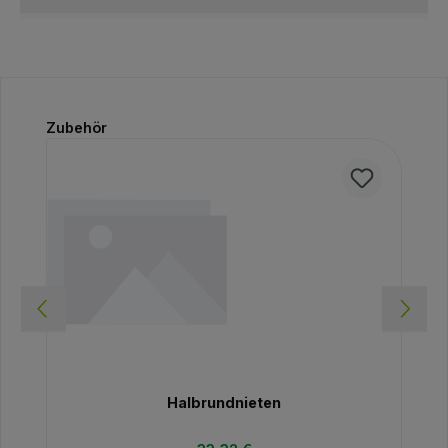
Produktgalerie überspringen
Zubehör
Halbrundnieten