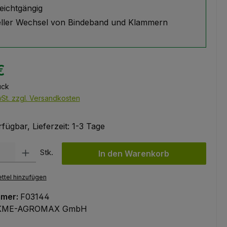
leichtgängig
ller Wechsel von Bindeband und Klammern
€
ück
wSt. zzgl. Versandkosten
fügbar, Lieferzeit: 1-3 Tage
l: Gib den gewünschten Wert ein oder benutze die Schaltflächen um
Stk.
In den Warenkorb
ttel hinzufügen
mmer:
F03144
KME-AGROMAX GmbH