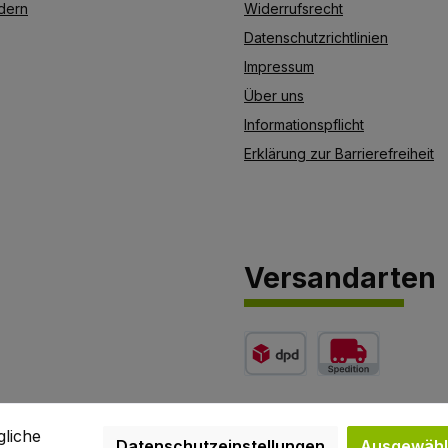
dern
Widerrufsrecht
Datenschutzrichtlinien
Impressum
Über uns
Informationspflicht
Erklärung zur Barrierefreiheit
Versandarten
etto)
Benutzerdefiniertes Bild 1
Benutzerdefiniertes 
gliche
Datenschutzeinstellungen
Ausgewählt