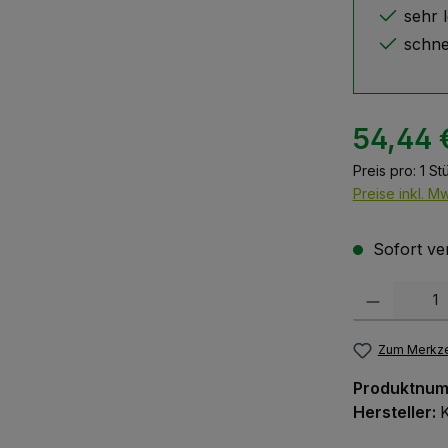
sehr 
schne
54,44 
Preis pro:
1 St
Preise inkl. M
Sofort ver
Produkt Anzah
Zum Merkze
Produktnu
Hersteller: