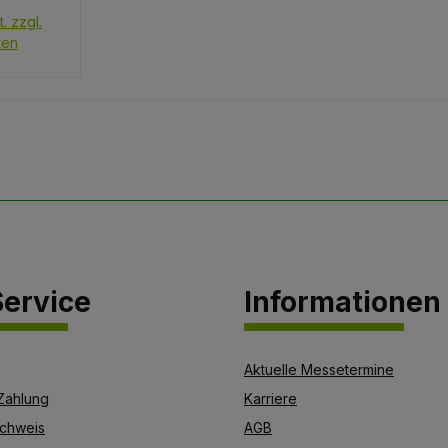
. zzgl.
ten
ervice
Informationen
Aktuelle Messetermine
Zahlung
Karriere
chweis
AGB