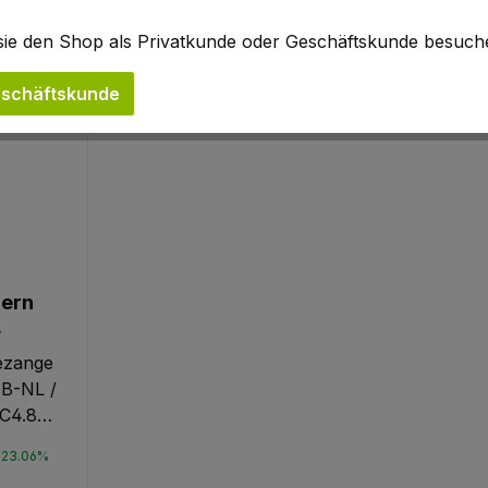
b sie den Shop als Privatkunde oder Geschäftskunde besuc
schäftskunde
ern
L
ezange
B-NL /
C4.800
ung
er Preis:
:
(23.06%