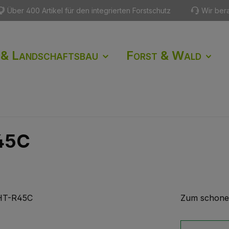
Über 400 Artikel für den integrierten Forstschutz
Wir ber
 & Landschaftsbau
Forst & Wald
45C
Zum schonen