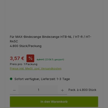
Für MAX-Bindezange Bindezange HTB-NL / HT-R / HT-
R45C
4.800 Stück/Packung
3,57 €
%
4,64 €
(23.06% gespart)
Preis pro:
1 Packung
Preise inkl. MwSt. zzgl. Versandkosten
Sofort verfügbar, Lieferzeit: 1-3 Tage
Produkt Anzahl: Gib den gewünschten Wert ein oder benutze die Schaltfl
Pack. à 4.800 Stück
In den Warenkorb