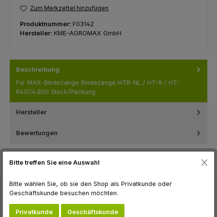
Zum Merkzettel hinzufügen
Produktnummer:
F03142
Hersteller:
KME-AGROMAX GmbH
Beschreibung
Für MAX-Bindezange Bindezange HTB-NL / HT-R / HT-
R45C4.800 Stück/Packung
Hersteller
Bewertungen
Bitte treffen Sie eine Auswahl
Bitte wählen Sie, ob sie den Shop als Privatkunde oder
Geschäftskunde besuchen möchten.
Produktgalerie überspringen
Zubehör
Privatkunde
Geschäftskunde