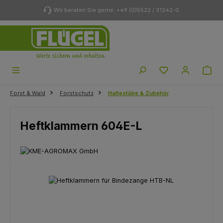
Zum Hauptinhalt springen
Wir beraten Sie gerne: +49 (0)5522 / 31242-0
Du hast 0 Produk
Forst & Wald
Forstschutz
Haltestäbe & Zubehör
Heftklammern 604E-L
Bildergalerie überspringen