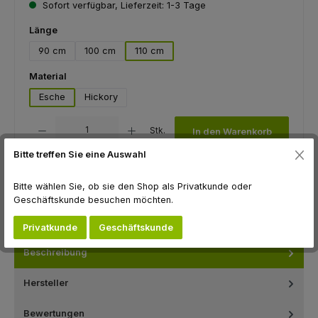
Sofort verfügbar, Lieferzeit: 1-3 Tage
auswählen
Länge
90 cm
100 cm
110 cm
auswählen
Material
Esche
Hickory
Produkt Anzahl: Gib den gewünschten Wert ein oder benutze die Schaltfl
Stk.
In den Warenkorb
Bitte treffen Sie eine Auswahl
Zum Merkzettel hinzufügen
Produktnummer:
F1035111
Bitte wählen Sie, ob sie den Shop als Privatkunde oder
Hersteller:
Flügel GmbH
Geschäftskunde besuchen möchten.
Privatkunde
Geschäftskunde
Beschreibung
Hersteller
Bewertungen