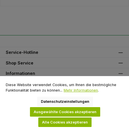
Service-Hotline
Shop Service
Informationen
Unser Partner
Diese Website verwendet Cookies, um Ihnen die bestmögliche
Funktionalität bieten zu können...
Mehr Informationen
.
Zahlungsarten
Datenschutzeinstellungen
Versandarten
Ausgewählte Cookies akzeptieren
Alle Cookies akzeptieren
Alle Preise inkl. gesetzl. Mehrwertsteuer zzgl.
Versandkosten
und ggf.
Nachnahmegebühren, wenn nicht anders angegeben.