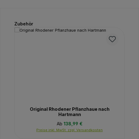
Produktgalerie überspringen
Zubehör
Original Rhodener Pflanzhaue nach
Hartmann
Regulärer Preis:
Ab
138,99 €
Preise inkl. MwSt. zzgl. Versandkosten