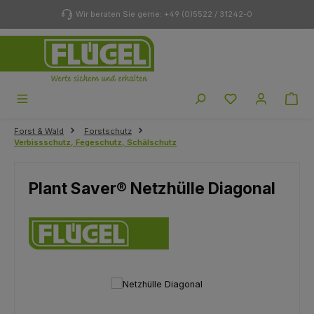
Zum Hauptinhalt springen
Wir beraten Sie gerne: +49 (0)5522 / 31242-0
Du hast 0 Produk
Forst & Wald
Forstschutz
Verbissschutz, Fegeschutz, Schälschutz
Plant Saver® Netzhülle Diagonal
Bildergalerie überspringen