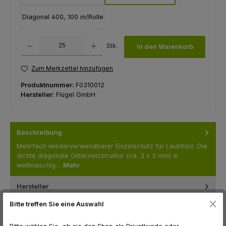
Diagonal 400, 100 m/Rolle
Produkt Anzahl: Gib den gewünschten Wert ein oder benutze die Schaltfl
Stk.
In den Warenkorb
Zum Merkzettel hinzufügen
Produktnummer:
F0310012
Hersteller:
Flügel GmbH
Beschreibung
Mehrfach wiederverwendbarer Einzelschutz für Laubholz. Die
dichte diagonale Gitternetzstruktur (ca. 3 x 3 mm) in
weitmaschig…
Mehr
Hersteller
Bitte treffen Sie eine Auswahl
Bewertungen