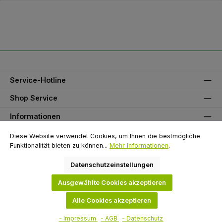
Service-Hotline
Shop Service
Informationen
Unser Partner
Diese Website verwendet Cookies, um Ihnen die bestmögliche
Funktionalität bieten zu können...
Mehr Informationen
.
Zahlungsarten
Datenschutzeinstellungen
Versandarten
Ausgewählte Cookies akzeptieren
Alle Cookies akzeptieren
Alle Preise exkl. gesetzl. Mehrwertsteuer zzgl.
Versandkosten
und ggf.
Nachnahmegebühren, wenn nicht anders angegeben.
- Impressum
- AGB
- Datenschutz
© 2026 Flügel GmbH - Alle Rechte vorbehalten. Theme by
ThemeWare®