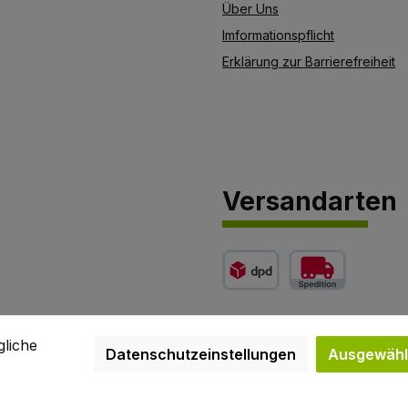
Über Uns
Imformationspflicht
Erklärung zur Barrierefreiheit
Versandarten
etto)
Benutzerdefiniertes Bild 1
Benutzerdefiniertes 
gliche
Datenschutzeinstellungen
Ausgewählt
ehrwertsteuer zzgl.
Versandkosten
und ggf. Nachnahmegebühren, we
2026 Flügel GmbH - Alle Rechte vorbehalten. Theme by
ThemeWar