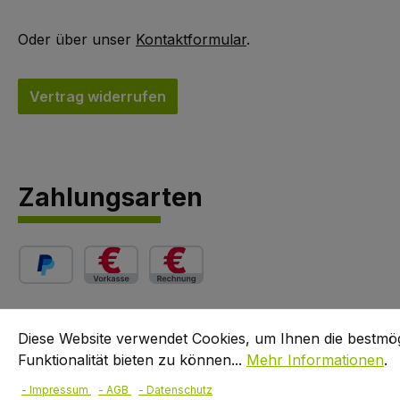
Oder über unser
Kontaktformular
.
Vertrag widerrufen
Zahlungsarten
PayPal
Vorkasse (3 % Skonto)
Rechnung (14 Tage 2 % Skonto, 30 Tage n
Diese Website verwendet Cookies, um Ihnen die bestmö
Funktionalität bieten zu können...
Mehr Informationen
.
Alle Preise exkl. gesetzl. M
© 
- Impressum
- AGB
- Datenschutz