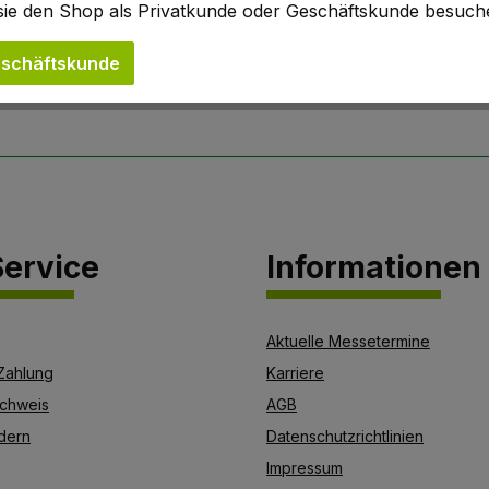
b sie den Shop als Privatkunde oder Geschäftskunde besuc
schäftskunde
ervice
Informationen
Aktuelle Messetermine
Zahlung
Karriere
chweis
AGB
dern
Datenschutzrichtlinien
Impressum