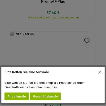
Promot® Plus
Regulärer Preis:
57,40 €
Preise exkl. MwSt. zzgl. Versandkosten
Bitte treffen Sie eine Auswahl
Bitte wählen Sie, ob sie den Shop als Privatkunde oder
Geschäftskunde besuchen möchten.
Rhizo Vital C5
Privatkunde
Geschäftskunde
Regulärer Preis:
Ab
77,52 €