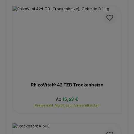
RhizoVital® 42 FZB Trockenbeize
Regulärer Preis:
Ab
15,63 €
Preise exkl. MwSt. zzgl. Versandkosten