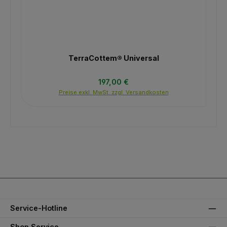
TerraCottem® Universal
Regulärer Preis:
197,00 €
Preise exkl. MwSt. zzgl. Versandkosten
Service-Hotline
Shop Service