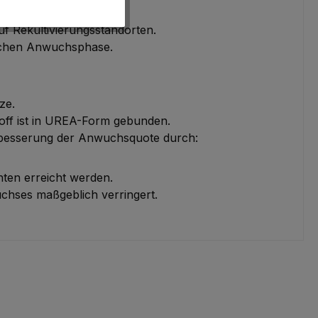
f Rekultivierungsstandorten.
ischen Anwuchsphase.
ze.
stoff ist in UREA-Form gebunden.
Verbesserung der Anwuchsquote durch:
ten erreicht werden.
uchses maßgeblich verringert.