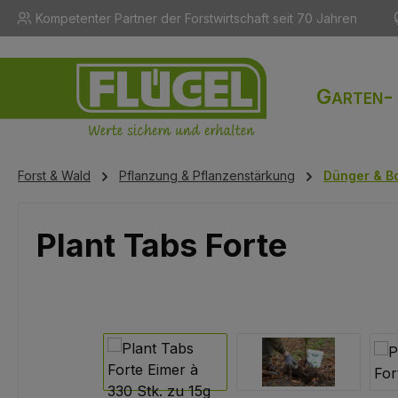
Kompetenter Partner der Forstwirtschaft seit 70 Jahren
m Hauptinhalt springen
Zur Suche springen
Zur Hauptnavigation springen
Garten-
Forst & Wald
Pflanzung & Pflanzenstärkung
Dünger & B
Plant Tabs Forte
Bildergalerie überspringen