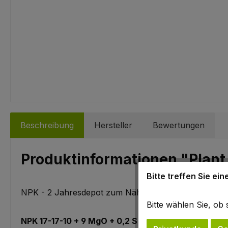
Beschreibung
Hersteller
Bewertungen
Produktinformationen "Plant
Bitte treffen Sie ei
NPK - 2 Jahresdepot zum Nährstoffbilanzausgleich.
Bitte wählen Sie, o
NPK 17-17-10 + 9 MgO + 0,2 S