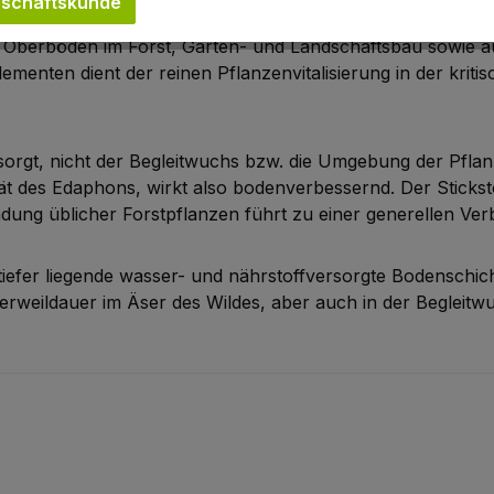
schäftskunde
n Oberböden im Forst, Garten- und Landschaftsbau sowie au
menten dient der reinen Pflanzenvitalisierung in der krit
ersorgt, nicht der Begleitwuchs bzw. die Umgebung der Pflan
ivität des Edaphons, wirkt also bodenverbessernd. Der Stick
endung üblicher Forstpflanzen führt zu einer generellen 
iefer liegende wasser- und nährstoffversorgte Bodenschich
Verweildauer im Äser des Wildes, aber auch in der Begleitw