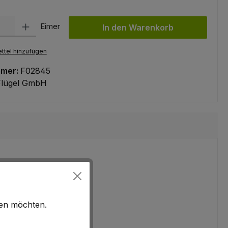
l: Gib den gewünschten Wert ein oder benutze die Schaltflächen um
Eimer
In den Warenkorb
ttel hinzufügen
mmer:
F02845
Flügel GmbH
hen möchten.