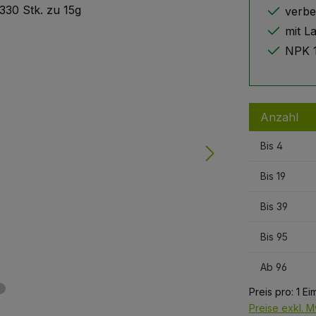
verbe
mit L
NPK 1
Anzahl
Bis
4
Bis
19
Bis
39
Bis
95
Ab
96
Preis pro:
1 Ei
Preise exkl. M