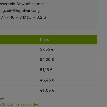
ssert die Anwuchsquote
angzeit-/Depotwirkung
7-17-10 + 9 MgO + 0,2 S
Preis
57,55 €
54,20 €
51,15 €
48,45 €
46,05 €
mer
wSt. zzgl. Versandkosten