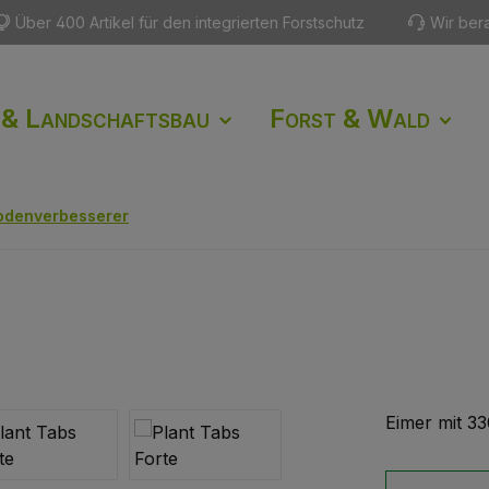
Über 400 Artikel für den integrierten Forstschutz
Wir ber
 & Landschaftsbau
Forst & Wald
odenverbesserer
Eimer mit 33