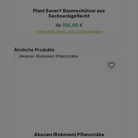
Plant Saver® Baumschützer aus
Sechseckgeflecht
Regulärer Preis:
Ab
100,00 €
Preise exkl. MwSt. zzgl. Versandkosten
Produktgalerie überspringen
Ähnliche Produkte
Akazien (Robinien) Pflanzstäbe