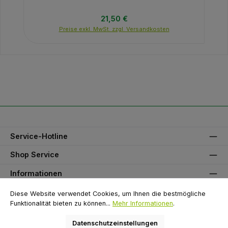
Regulärer Preis:
21,50 €
Preise exkl. MwSt. zzgl. Versandkosten
Service-Hotline
Shop Service
Informationen
Unser Partner
Diese Website verwendet Cookies, um Ihnen die bestmögliche
Funktionalität bieten zu können...
Mehr Informationen
.
Zahlungsarten
Datenschutzeinstellungen