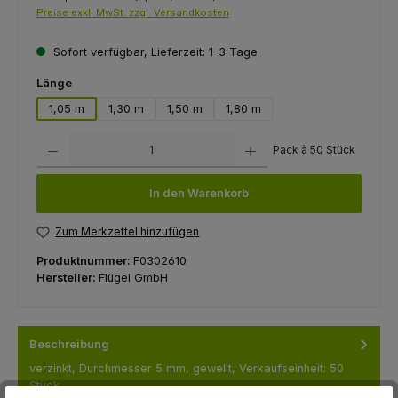
Preise exkl. MwSt. zzgl. Versandkosten
Sofort verfügbar, Lieferzeit: 1-3 Tage
auswählen
Länge
1,05 m
1,30 m
1,50 m
1,80 m
Produkt Anzahl: Gib den gewünschten Wert ein oder benutze die Schaltfl
Pack à 50 Stück
In den Warenkorb
Zum Merkzettel hinzufügen
Produktnummer:
F0302610
Hersteller:
Flügel GmbH
Beschreibung
verzinkt, Durchmesser 5 mm, gewellt, Verkaufseinheit: 50
Stück