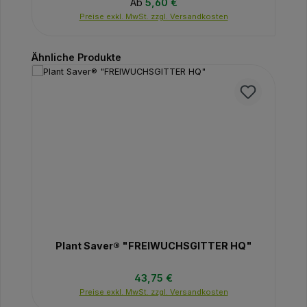
Regulärer Preis:
Ab
5,60 €
Preise exkl. MwSt. zzgl. Versandkosten
Produktgalerie überspringen
Ähnliche Produkte
Plant Saver® "FREIWUCHSGITTER HQ"
Regulärer Preis:
43,75 €
Preise exkl. MwSt. zzgl. Versandkosten