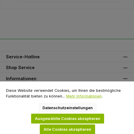
Service-Hotline
Shop Service
Informationen
Unser Partner
Diese Website verwendet Cookies, um Ihnen die bestmögliche
Funktionalität bieten zu können...
Mehr Informationen
.
Zahlungsarten
Datenschutzeinstellungen
Versandarten
Ausgewählte Cookies akzeptieren
Alle Cookies akzeptieren
Alle Preise exkl. gesetzl. Mehrwertsteuer zzgl.
Versandkosten
und ggf.