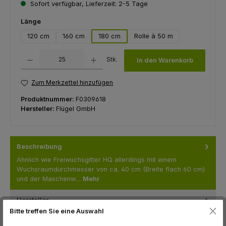
Sofort verfügbar, Lieferzeit: 2-5 Tage
auswählen
Länge
120 cm
160 cm
180 cm
Rolle à 50 m
Produkt Anzahl: Gib den gewünschten Wert ein oder benutze die Schaltfl
Stk.
In den Warenkorb
Zum Merkzettel hinzufügen
Produktnummer:
F0309618
Hersteller:
Flügel GmbH
Beschreibung
Ähnlich wie Freiwuchsgitter HQ allerdings mit einem
Wuchsraumdurchmesser von ca. 40 cm (Breite flach 60 cm)
und der Maschenw…
Mehr
Hersteller
Bitte treffen Sie eine Auswahl
Bewertungen