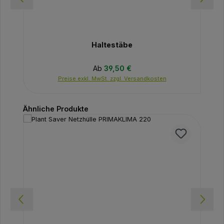
Haltestäbe
Regulärer Preis:
Ab
39,50 €
Preise exkl. MwSt. zzgl. Versandkosten
Produktgalerie überspringen
Ähnliche Produkte