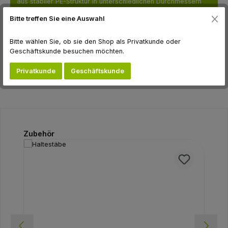
aus stabiler PE-Struktur in unterschiedlichen Durchmessern
und Längen erhältlich Vorteile: Große Netzmaschen Geeignet
Bitte treffen Sie eine Auswahl
für L…
Mehr
Bitte wählen Sie, ob sie den Shop als Privatkunde oder
Hersteller
Geschäftskunde besuchen möchten.
Bewertungen
Privatkunde
Geschäftskunde
Produktgalerie überspringen
Zubehör