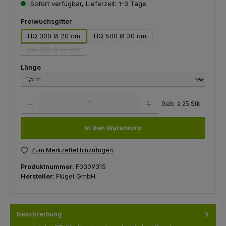
Sofort verfügbar, Lieferzeit: 1-3 Tage
auswählen
Freiwuchsgitter
HQ 300 Ø 20 cm
HQ 500 Ø 30 cm
HQ 750 Ø 47 cm
(Diese Option ist zurzeit nicht verfügbar.)
auswählen
Länge
Produkt Anzahl: Gib den gewünschten Wert ein oder benutze die Schaltfl
Geb. à 25 Stk.
In den Warenkorb
Zum Merkzettel hinzufügen
Produktnummer:
F0309315
Hersteller:
Flügel GmbH
Beschreibung