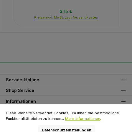
Regulärer Preis:
3,15 €
Preise exkl. MwSt. zzgl. Versandkosten
Service-Hotline
Shop Service
Informationen
Unser Partner
Diese Website verwendet Cookies, um Ihnen die bestmögliche
Funktionalität bieten zu können...
Mehr Informationen
.
Zahlungsarten
Datenschutzeinstellungen