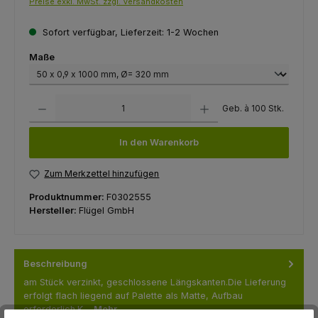
Preise exkl. MwSt. zzgl. Versandkosten
Sofort verfügbar, Lieferzeit: 1-2 Wochen
auswählen
Maße
Produkt Anzahl: Gib den gewünschten Wert ein oder benutze die Schaltfl
Geb. à 100 Stk.
In den Warenkorb
Zum Merkzettel hinzufügen
Produktnummer:
F0302555
Hersteller:
Flügel GmbH
Beschreibung
am Stück verzinkt, geschlossene Längskanten.Die Lieferung
erfolgt flach liegend auf Palette als Matte, Aufbau
erforderlich.K…
Mehr