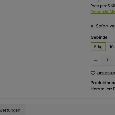
Preis pro:
5 K
Preise inkl. M
Sofort ver
aus
Gebinde
5 kg
10
Produkt Anzah
Zum Merkze
Produktnu
Hersteller:
wertungen