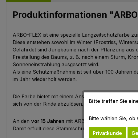
Produktinformationen "ARBO
ARBO-FLEX ist eine spezielle Langzeitschutzfarbe z
Diese entstehen sowohl im Winter (Frostriss, Win
Gefährdet sind Jungbäume nach der Pflanzung aus de
Freistellung des Baums, z. B. nach einem Sturm, K
Sonneneinstrahlung ausgesetzt wird.
Als eine Schutzmaßnahme ist seit über 100 Jahren da
im Jahr wiederholt werden.
Die Farbe bietet mit einem Anstrich einen Schutzzei
Bitte treffen Sie ei
sich von der Rinde abzulösen. Damit ist erstmals di
Bitte wählen Sie, o
An den
vor 15 Jahren
mit ARBO-FLEX gestrichenen Bä
Damit erfüllt diese Stammschutzfarbe die
Forderung
Privatkunde
Ge