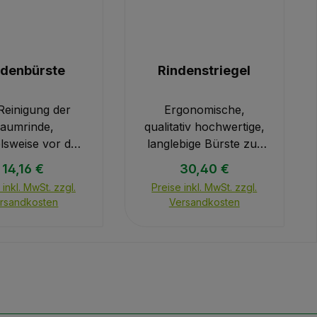
ndenbürste
Rindenstriegel
Reinigung der
Ergonomische,
aumrinde,
qualitativ hochwertige,
elsweise vor der
langlebige Bürste zur
bringung vom
rindenschonenden
Regulärer Preis:
Regulärer Preis:
14,16 €
30,40 €
strich LX und
Reinigung von Bäume
 inkl. MwSt. zzgl.
Preise inkl. MwSt. zzgl.
ammschutzfarbe
um Schutzanstriche,
rsandkosten
Versandkosten
Flex oder des
wie z. B. ARBO-FLEX,
lschutzmittels
WÖBRA, fachgerecht
ra.Durch die
aufzutragen. Moose
de Wirkung wird
und Flechten werden
eschädigen der
schonend vom Baum
Rinde
entfernt ohne die
dert.Langlebige,
Rinde zu verletzen.