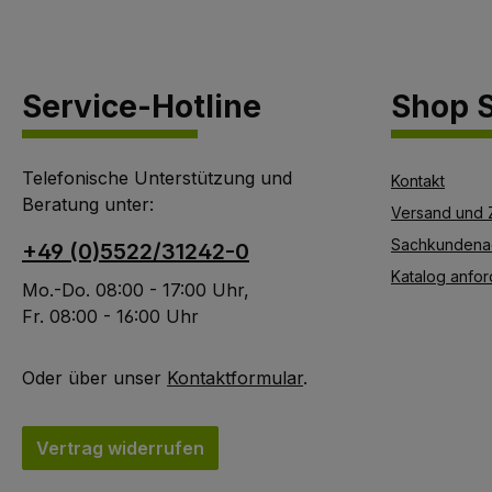
Rindenoberflächen
cm, Harth
kann der Verbrauch
Austauschb
bis zu 20 % der
Pinselkopf - 
Service-Hotline
Shop S
kalkulierten ARBO-
Zubehör Art.
FLEX Menge
F1019801 Qualitativ
betragen.Den
hochwerti
Telefonische Unterstützung und
Voranstrich LX60 satt
Materialien,
Kontakt
Beratung unter:
auftragen werden und
Verarbeitung,
Versand und 
antrocknen lassen.
Streichbarkei
Sachkundena
+49 (0)5522/31242-0
für WÖBRA
Katalog anfor
ARBO-FL
Mo.-Do. 08:00 - 17:00 Uhr,
Fr. 08:00 - 16:00 Uhr
Oder über unser
Kontaktformular
.
Vertrag widerrufen