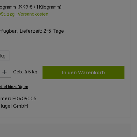
ilogramm
(19,99 € / 1 Kilogramm)
wSt. zzgl. Versandkosten
fügbar, Lieferzeit: 2-5 Tage
wählen
 kg
l: Gib den gewünschten Wert ein oder benutze die Schaltflächen um
Geb. à 5 kg
In den Warenkorb
ttel hinzufügen
mmer:
F0409005
Flügel GmbH