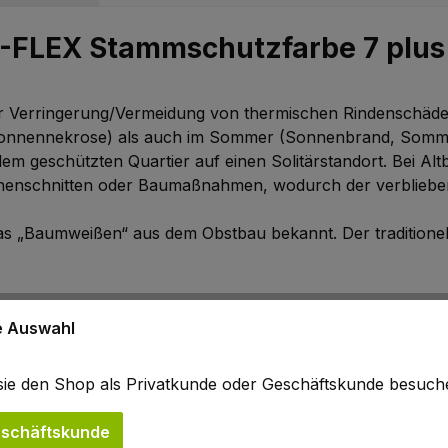
-FLEX Stammschutzfarbe 7 plus
ur Verringerung/Vermeidung von thermischen Rindenschäde
tersonnennekrose) als auch im Sommer (Sonnenbrand, Som
m geschützten Quartier auf einen Solitärstandort. Bei Al
ronenschnitten oder Baumaßnahmen, wodurch der verbliebe
s „Baumweißen“ aus dem Obstbau bekannt. Der traditionelle
traum von mehr als 7 Jahren.
In dieser Zeit "vergraut" ARB
ne Auswahl
e Möglichkeit einer Rindenanpassung an die veränderten Str
b sie den Shop als Privatkunde oder Geschäftskunde besuc
umen (Versuchsfeld Quedlinburg) trat bisher kein thermi
en der ZTV-Baumpflege
(Mindesthaltbarkeit des Anstrichs
schäftskunde