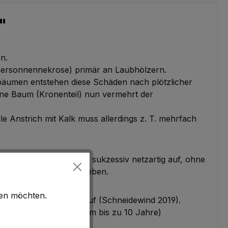
"
n.
mersonnennekrose) primär an Laubhölzern.
tbäumen entstehen diese Schäden nach plötzlicher
ne Baum (Kronenteil) nun vermehrt der
 Anstrich mit Kalk muss allerdings z. T. mehrfach
O-FLEX und reißt zudem sukzessiv netzartig auf, ohne
ahlungsverhältnisse gegeben.
hen möchten.
scher Rindenschaden auf (Schneidewind 2019).
 5 Jahre, Schutzzeitraum bis zu 10 Jahre)