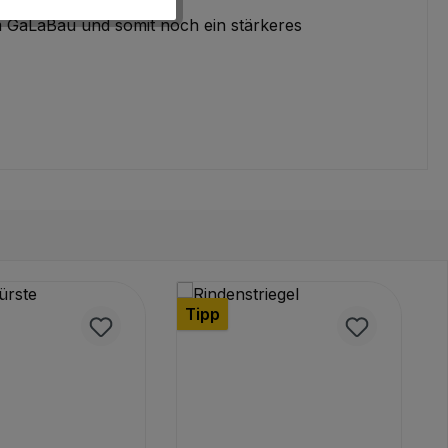
im GaLaBau und somit noch ein stärkeres
Tipp