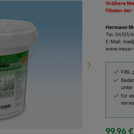
Größere Me
Filialen der:
Hermann M
Tel. 04101/
E-Mail: mai
www.meyer-
FiBL g
Bedar
unter
für e
verw
99,96 €