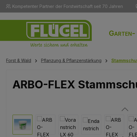
Kompetenter Partner der Forstwirtschaft seit 70 Jahren
m Hauptinhalt springen
Zur Suche springen
Zur Hauptnavigation springen
Garten-
Forst & Wald
Pflanzung & Pflanzenstärkung
Stammschu
ARBO-FLEX Stammschut
Bildergalerie überspringen