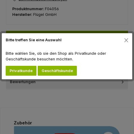
Produktnummer:
F04056
Hersteller:
Flügel GmbH
Beschreibung
Bitte treffen Sie eine Auswahl
Zur Reinigung der Baumrinde, beispielsweise vor der
Ausbringung vom Voranstrich LX und der Stammschutzfarbe
Bitte wählen Sie, ob sie den Shop als Privatkunde oder
ArboFlex o…
Mehr
Geschäftskunde besuchen möchten.
Hersteller
Privatkunde
Geschäftskunde
Bewertungen
Produktgalerie überspringen
Zubehör