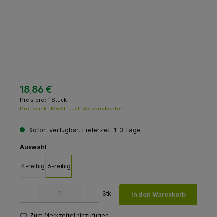
18,86 €
Preis pro:
1 Stück
Preise inkl. MwSt. zzgl. Versandkosten
Sofort verfügbar, Lieferzeit: 1-3 Tage
auswählen
Auswahl
4-reihig
6-reihig
Produkt Anzahl: Gib den gewünschten Wert ein oder benutze die Schaltfl
Stk.
In den Warenkorb
Zum Merkzettel hinzufügen