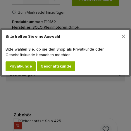
Zum Merkzettel hinzufügen
Produktnummer:
F10169
Hersteller:
SOLO Kleinmotoren GmbH
Bitte treffen Sie eine Auswahl
Bitte wählen Sie, ob sie den Shop als Privatkunde oder
Beschreibung
Geschäftskunde besuchen möchten.
Hersteller
Privatkunde
Geschäftskunde
Bewertungen
Produktgalerie überspringen
Zubehör
Rabatt
%