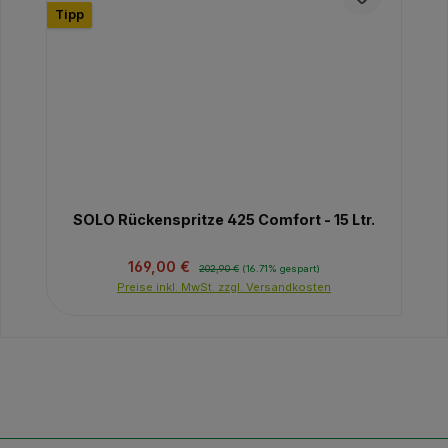
Tipp
SOLO Rückenspritze 425 Comfort - 15 Ltr.
Verkaufspreis:
Regulärer Preis:
169,00 €
202,90 €
(16.71% gespart)
Preise inkl. MwSt. zzgl. Versandkosten