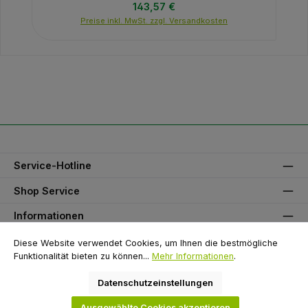
Regulärer Preis:
143,57 €
Preise inkl. MwSt. zzgl. Versandkosten
Service-Hotline
Shop Service
Informationen
Unser Partner
Diese Website verwendet Cookies, um Ihnen die bestmögliche
Funktionalität bieten zu können...
Mehr Informationen
.
Zahlungsarten
Datenschutzeinstellungen
Versandarten
Ausgewählte Cookies akzeptieren