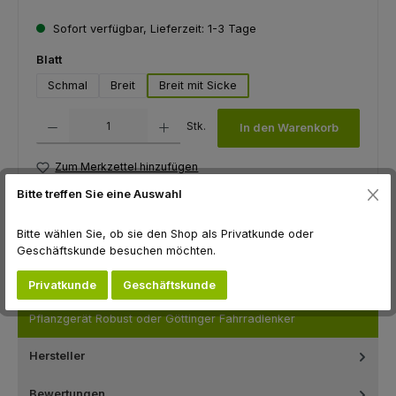
Sofort verfügbar, Lieferzeit: 1-3 Tage
auswählen
Blatt
Schmal
Breit
Breit mit Sicke
Produkt Anzahl: Gib den gewünschten Wert ein oder benutze die Schaltfl
Stk.
In den Warenkorb
Zum Merkzettel hinzufügen
Bitte treffen Sie eine Auswahl
Produktnummer:
F90056
Hersteller:
Flügel GmbH
Bitte wählen Sie, ob sie den Shop als Privatkunde oder
Geschäftskunde besuchen möchten.
Beschreibung
Privatkunde
Geschäftskunde
Zum Wechseln oder als Ersatz an:Rhodener Hartmannhaue,
Pflanzgerät Robust oder Göttinger Fahrradlenker
Hersteller
Bewertungen