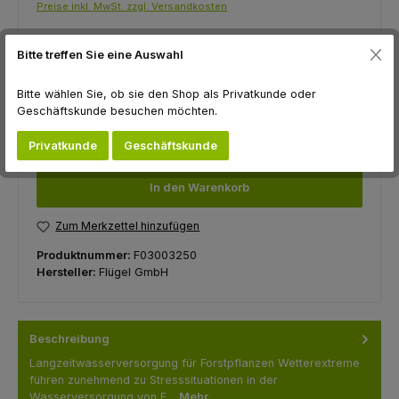
Preise inkl. MwSt. zzgl. Versandkosten
Sofort verfügbar, Lieferzeit: 1-3 Tage
Bitte treffen Sie eine Auswahl
auswählen
Gebinde
Bitte wählen Sie, ob sie den Shop als Privatkunde oder
250 Stück
1.000 Stk.
Geschäftskunde besuchen möchten.
Produkt Anzahl: Gib den gewünschten Wert ein oder benutze die Schaltfl
Pack à 250 Stk.
Privatkunde
Geschäftskunde
In den Warenkorb
Zum Merkzettel hinzufügen
Produktnummer:
F03003250
Hersteller:
Flügel GmbH
Beschreibung
Langzeitwasserversorgung für Forstpflanzen Wetterextreme
führen zunehmend zu Stresssituationen in der
Wasserversorgung von F…
Mehr