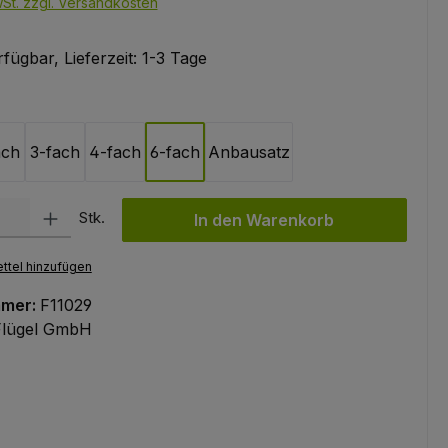
wSt. zzgl. Versandkosten
fügbar, Lieferzeit: 1-3 Tage
swählen
ach
3-fach
4-fach
6-fach
Anbausatz
l: Gib den gewünschten Wert ein oder benutze die Schaltflächen um
Stk.
In den Warenkorb
ttel hinzufügen
mmer:
F11029
Flügel GmbH