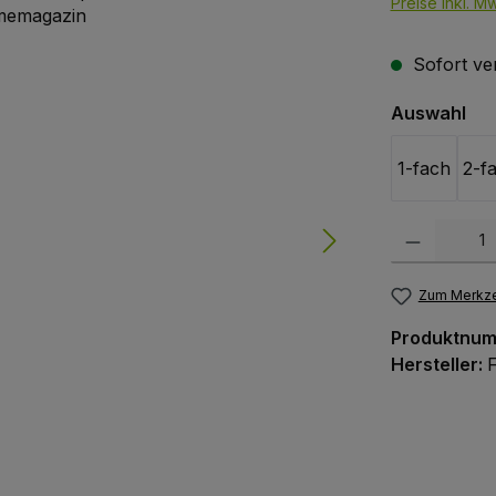
Preise inkl. M
Sofort ver
au
Auswahl
1-fach
2-f
Produkt Anzah
Zum Merkze
Produktnu
Hersteller: