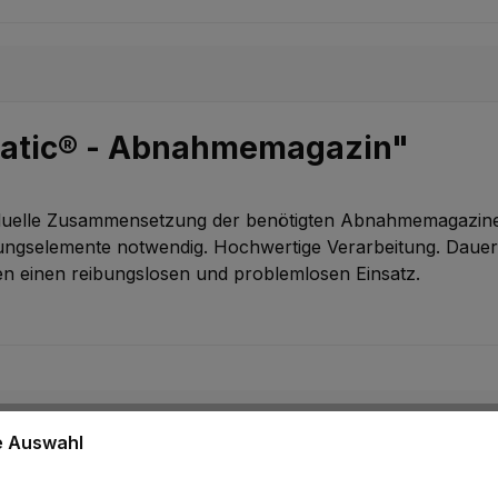
matic® - Abnahmemagazin"
iduelle Zusammensetzung der benötigten Abnahmemagazine (
indungselemente notwendig. Hochwertige Verarbeitung. Daue
en einen reibungslosen und problemlosen Einsatz.
ne Auswahl