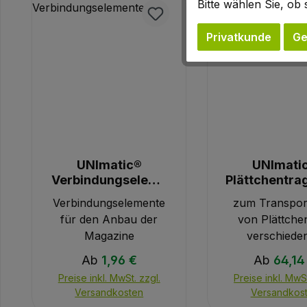
Bitte wählen Sie, o
Privatkunde
Ge
UNImatic®
UNImati
Verbindungseleme
Plättchentra
nte
hen
Verbindungselemente
zum Transpor
für den Anbau der
von Plättchen
Magazine
verschiede
Größen: 2
Regulärer Preis:
Regulärer
Ab
1,96 €
Ab
64,14
Plättchen
Preise inkl. MwSt. zzgl.
Preise inkl. MwSt
Plättche
Versandkosten
Versandkos