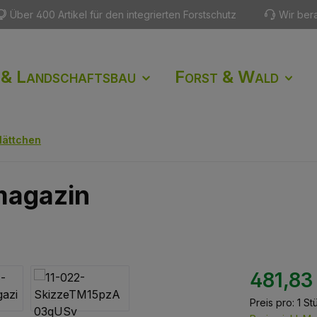
Über 400 Artikel für den integrierten Forstschutz
Wir ber
 & Landschaftsbau
Forst & Wald
lättchen
magazin
481,83
Preis pro:
1 St