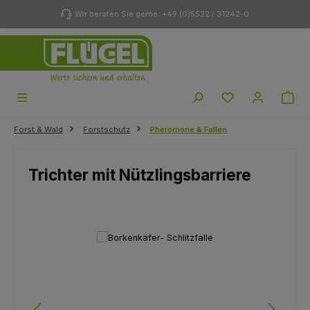
Zum Hauptinhalt springen
Wir beraten Sie gerne: +49 (0)5522 / 31242-0
Du hast 0 Produk
Forst & Wald
Forstschutz
Pheromone & Fallen
Trichter mit Nützlingsbarriere
Bildergalerie überspringen