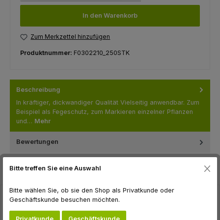
In den Warenkorb
Zum Merkzettel hinzufügen
Produktnummer:
F0302210_250STK
Beschreibung
In kräftiger, dickwandiger Qualität Vielseitig anwendbar. Zum
Beispiel als Fegeschutz, zum Markieren einzelner Pflanzen
und…
Mehr
Bewertungen
Bitte treffen Sie eine Auswahl
Bitte wählen Sie, ob sie den Shop als Privatkunde oder
Geschäftskunde besuchen möchten.
Produktgalerie überspringen
Zubehör
Privatkunde
Geschäftskunde