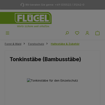
Zum Hauptinhalt springen
Wir beraten Sie gerne: +49 (0)5522 / 31242-0
Du hast 0 Produk
Forst & Wald
Forstschutz
Haltestäbe & Zubehör
Tonkinstäbe (Bambusstäbe)
Bildergalerie überspringen