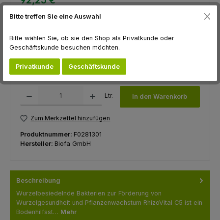
92,25 €
Preis pro:
1 Liter
Bitte treffen Sie eine Auswahl
Preise inkl. MwSt. zzgl. Versandkosten
Bitte wählen Sie, ob sie den Shop als Privatkunde oder
Sofort verfügbar, Lieferzeit: 2-5 Tage
Geschäftskunde besuchen möchten.
auswählen
Gebinde
Privatkunde
Geschäftskunde
1 Liter
5 Liter
Produkt Anzahl: Gib den gewünschten Wert ein oder benutze die Schaltfl
Ltr.
In den Warenkorb
Zum Merkzettel hinzufügen
Produktnummer:
F0281301
Hersteller:
Biofa GmbH
Beschreibung
Wurzelbesiedelnde Bakterien zur Förderung von
Wurzelgesundheit und Pflanzenwachstum RhizoVital C5 ist ein
Bodenhilfsst…
Mehr