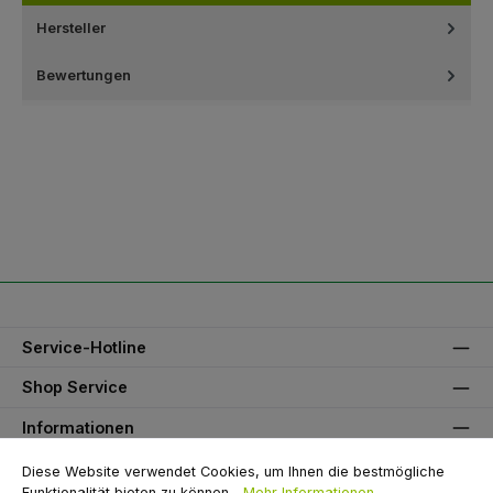
Hersteller
Bewertungen
Service-Hotline
Shop Service
Informationen
Unser Partner
Diese Website verwendet Cookies, um Ihnen die bestmögliche
Funktionalität bieten zu können...
Mehr Informationen
.