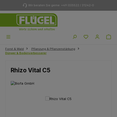
Zum Hauptinhalt springen
Wir beraten Sie gerne: +49 (0)5522 / 31242-0
Du hast 0 Produk
Forst & Wald
Pflanzung & Pflanzenstärkung
Dünger & Bodenverbesserer
Rhizo Vital C5
Bildergalerie überspringen