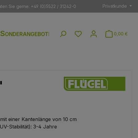
Privatkunde
aten Sie gerne: +49 (0)5522 / 31242-0
Sonderangebote
Du hast 0 Produkte auf dem
0,00 €
"
mit einer Kantenlänge von 10 cm
(UV-Stabilität): 3-4 Jahre