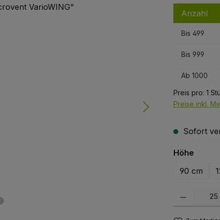
Anzahl
Bis
499
Bis
999
Ab
1000
Preis pro:
1 St
Preise inkl. M
Sofort ver
auswä
Höhe
90 cm
1
Produkt Anzah