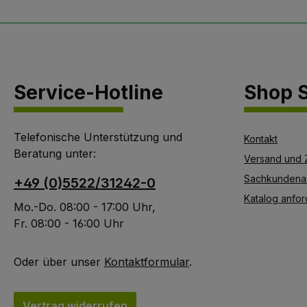
UV-Einwirkung, ab.
Vorteile:
wachstumfördernd
durch Mikroklima und
Kondensatbewässerun
Service-Hotline
Shop S
g, lichtdurchlässig,
hohe
Anwuchsprozente
Telefonische Unterstützung und
kein Scheuern des
Kontakt
Beratung unter:
oberen Hüllenrandes
Versand und 
an der Rinde durch
Sachkundena
+49 (0)5522/31242-0
abgerundete
Katalog anfor
Oberkante
Mo.-Do. 08:00 - 17:00 Uhr,
Aufbrechen der Hülle
Fr. 08:00 - 16:00 Uhr
bei verstärktem
Dickenwachstum
Oder über unser
Kontaktformular
.
durch Sollbruchstelle
Ventilation durch
Belüftungslöcher im
Vertrag widerrufen