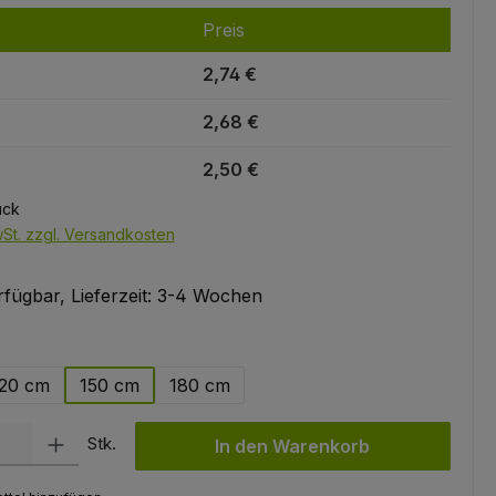
Preis
2,74 €
2,68 €
2,50 €
ück
wSt. zzgl. Versandkosten
fügbar, Lieferzeit: 3-4 Wochen
hlen
20 cm
150 cm
180 cm
l: Gib den gewünschten Wert ein oder benutze die Schaltflächen um
Stk.
In den Warenkorb