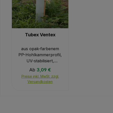
Tubex Ventex
aus opak-farbenem
PP-Hohlkammerprofil,
UV-stabilisiert,
mechanisch bedingter
Regulärer Preis:
Ab
3,09 €
Zerfall nach ca. 5
Preise inkl. MwSt. zzgl.
Jahren. Die
Versandkosten
tatsächliche
Haltbarkeitsdauer
hängt von
standortbedingten
Faktoren, wie z.B. der