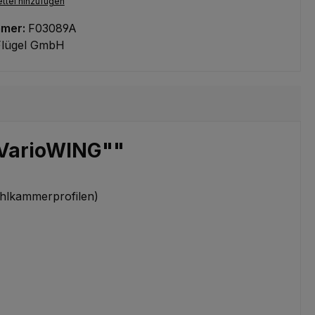
ttel hinzufügen
mmer:
F03089A
Flügel GmbH
 VarioWING""
ohlkammerprofilen)