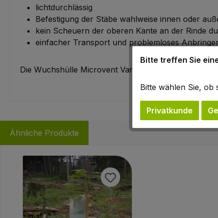
lichtdurchlässig
Befestigung der Stäbe wahlweise innen oder auße
kein Scheuern der oberen Kante an der Rinde du
einfacher Transport und problemloses Anbringen
Bitte treffen Sie ei
Die Wuchshülle Microvent VarioWing wird flach liegen
Bitte wählen Sie, o
Privatkunde
Ge
Ähnliche Produkte
Produktgalerie überspringen