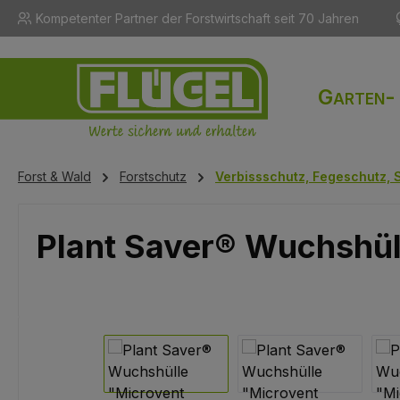
Kompetenter Partner der Forstwirtschaft seit 70 Jahren
m Hauptinhalt springen
Zur Suche springen
Zur Hauptnavigation springen
Garten-
Forst & Wald
Forstschutz
Verbissschutz, Fegeschutz, 
Plant Saver® Wuchshül
Bildergalerie überspringen