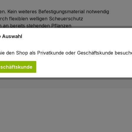
n. Kein weiteres Befestigungsmaterial notwendig
rch flexiblen welligen Scheuerschutz
 an bereits stehenden Pflanzen
ne Auswahl
d auf Platte angeliefert. Pro Lage liegen 2 Wuchshüllen f
b sie den Shop als Privatkunde oder Geschäftskunde besuc
schäftskunde