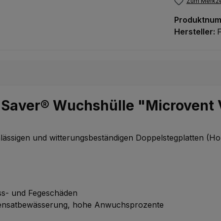
Zum Merkze
Produktnu
Hersteller:
t Saver® Wuchshülle "Microvent
chlässigen und witterungsbeständigen Doppelstegplatten (H
iss- und Fegeschäden
densatbewässerung, hohe Anwuchsprozente