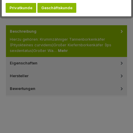
Produktnummer:
F07084
Privatkunde
Geschäftskunde
Hersteller:
Trifolio-M GmbH
Beschreibung
Hierzu gehören: Krummzähniger Tannenborkenkäfer
(Pityokteines curvidens)Großer Kiefernborkenkäfer (Ips
sexdentatus)Großer Wa…
Mehr
Eigenschaften
Hersteller
Bewertungen