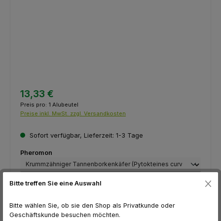
13,33 €
Preis pro:
1 Alubeutel
Preise inkl. MwSt. zzgl. Versandkosten
Sofort verfügbar, Lieferzeit: 1-3 Tage
auswählen
Pheromon
Produkt Anzahl: Gib den gewünschten Wert ein oder benutze die Schaltfl
Bitte treffen Sie eine Auswahl
Alubeutel
In den Warenkorb
Bitte wählen Sie, ob sie den Shop als Privatkunde oder
Zum Merkzettel hinzufügen
Geschäftskunde besuchen möchten.