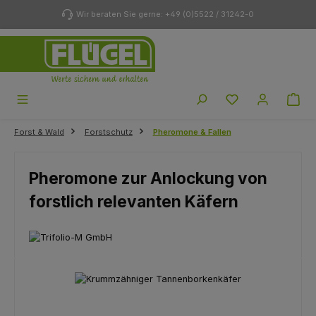
Zum Hauptinhalt springen
Wir beraten Sie gerne: +49 (0)5522 / 31242-0
Du hast 0 Produk
Forst & Wald
Forstschutz
Pheromone & Fallen
Pheromone zur Anlockung von
forstlich relevanten Käfern
Bildergalerie überspringen