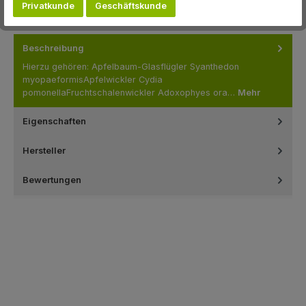
Privatkunde
Geschäftskunde
Beschreibung
Hierzu gehören: Apfelbaum-Glasflügler Syanthedon
myopaeformisApfelwickler Cydia
pomonellaFruchtschalenwickler Adoxophyes ora…
Mehr
Eigenschaften
Hersteller
Bewertungen