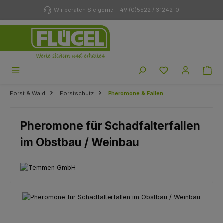
Zum Hauptinhalt springen
Wir beraten Sie gerne: +49 (0)5522 / 31242-0
Du hast 0 Produk
Forst & Wald
Forstschutz
Pheromone & Fallen
Pheromone für Schadfalterfallen
im Obstbau / Weinbau
Bildergalerie überspringen