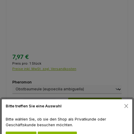
7,97 €
Preis pro:
1 Stück
Preise inkl. MwSt. zzgl. Versandkosten
auswählen
Pheromon
Produkt Anzahl: Gib den gewünschten Wert ein oder benutze die Schaltfl
In den Warenkorb
Bitte treffen Sie eine Auswahl
Zum Merkzettel hinzufügen
Bitte wählen Sie, ob sie den Shop als Privatkunde oder
Geschäftskunde besuchen möchten.
Produktnummer:
F07206
Hersteller:
Temmen GmbH