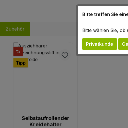
Bitte treffen Sie ei
Zubehör
Bitte wählen Sie, o
Privatkunde
Ge
Produktgalerie überspringen
Rabatt
%
Tipp
Selbstaufrollender
Kreidehalter