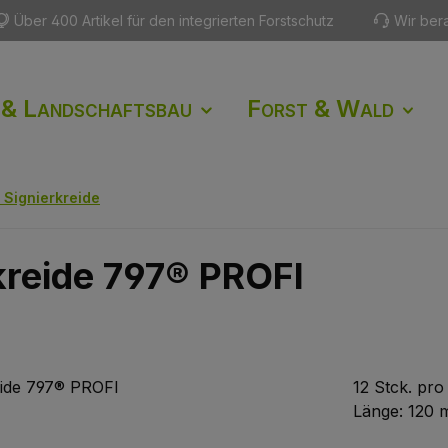
Über 400 Artikel für den integrierten Forstschutz
Wir ber
 & Landschaftsbau
Forst & Wald
Signierkreide
kreide 797® PROFI
12 Stck. pr
L
änge: 120 