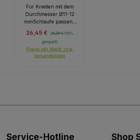
Für Kreiden mit dem
Durchmesser Ø11-12
mmSchlaufe passend
für Gürtelbreiten 40
Regulärer Preis:
Verkaufspreis:
26,45 €
29,39 €
(10%
mm und Doppelgürtel
gespart)
(Artikel-Nr.
Preise inkl. MwSt. zzgl.
F1145101)Seilrolle aus
Versandkosten
MetallAusrollbare
Seillänge 120cm
Service-Hotline
Shop S