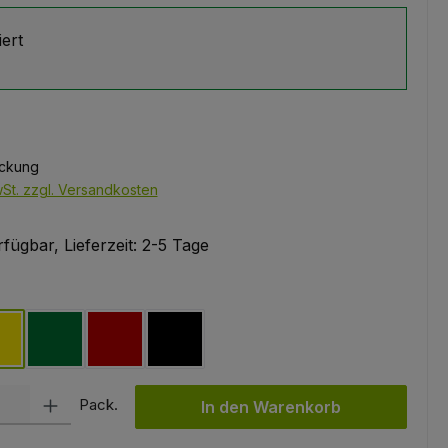
iert
ackung
wSt. zzgl. Versandkosten
fügbar, Lieferzeit: 2-5 Tage
hlen
gelb
grün
rot
schwarz
l: Gib den gewünschten Wert ein oder benutze die Schaltflächen um
Pack.
In den Warenkorb