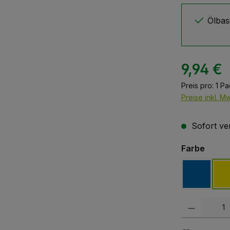
Ölbas
9,94 €
Preis pro:
1 P
Preise inkl. M
Sofort ver
auswä
Farbe
blau
Produkt Anzah