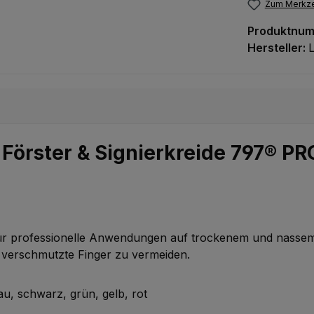
Zum Merkze
Produktnu
Hersteller:
L
Förster & Signierkreide 797® PR
d für professionelle Anwendungen auf trockenem und nasse
m verschmutzte Finger zu vermeiden.
u, schwarz, grün, gelb, rot