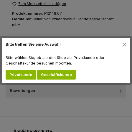
Zum Merkzettel hinzufügen
Produktnummer:
F12148.07
Hersteller:
Keiler Schutzhandschuh Handelsgesellschaft
mbH
Bitte treffen Sie eine Auswahl
Beschreibung
Kälteschutz-Handschuh bis zu -10°C aus weichem Ziegen-
Bitte wählen Sie, ob sie den Shop als Privatkunde oder
Nappaleder, Innenhandverstärkung aus Rindspalte, verstärkter
Geschäftskunde besuchen möchten.
Action Da…
Mehr
Privatkunde
Geschäftskunde
Hersteller
Bewertungen
Produktgalerie überspringen
Ähnliche Produkte