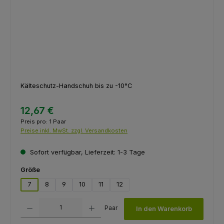
Kälteschutz-Handschuh bis zu -10°C
12,67 €
Preis pro:
1 Paar
Preise inkl. MwSt. zzgl. Versandkosten
Sofort verfügbar, Lieferzeit: 1-3 Tage
auswählen
Größe
7
8
9
10
11
12
Produkt Anzahl: Gib den gewünschten Wert ein oder benutze die Schaltfl
Paar
In den Warenkorb