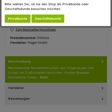
Produkt Anzahl: Gib den gewünschten Wert ein oder benutze die Schaltfl
Bitte wählen Sie, ob sie den Shop als Privatkunde oder
Pack. á 250 Stück
Geschäftskunde besuchen möchten.
Privatkunde
Geschäftskunde
In den Warenkorb
Zum Merkzettel hinzufügen
Produktnummer:
F06066
Hersteller:
Flügel GmbH
Beschreibung
Mechanischer Rüsselkäferschutz aus Polypropylen zum
Schutz vor Fraßschäden durch den Großen Braunen
Rüsselkäfer Funkti…
Mehr
Hersteller
Bewertungen