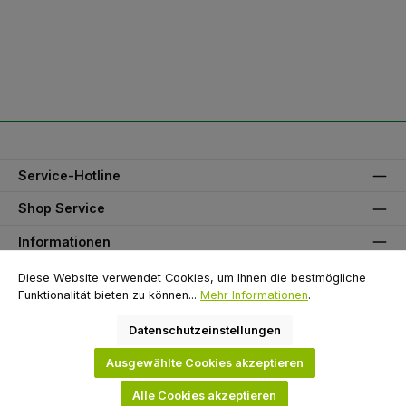
Service-Hotline
Shop Service
Informationen
Unser Partner
Diese Website verwendet Cookies, um Ihnen die bestmögliche
Funktionalität bieten zu können...
Mehr Informationen
.
Zahlungsarten
Datenschutzeinstellungen
Versandarten
Ausgewählte Cookies akzeptieren
Alle Cookies akzeptieren
Alle Preise inkl. gesetzl. Mehrwertsteuer zzgl.
Versandkosten
und ggf.