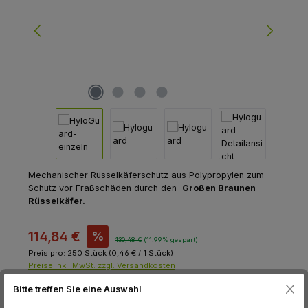
Mechanischer Rüsselkäferschutz aus Polypropylen zum
Schutz vor Fraßschäden durch den
Großen Braunen
Rüsselkäfer.
114,84 €
%
130,48 €
(11.99% gespart)
Preis pro:
250 Stück
(0,46 € / 1 Stück)
Preise inkl. MwSt. zzgl. Versandkosten
Bitte treffen Sie eine Auswahl
Sofort verfügbar, Lieferzeit: 1-3 Tage