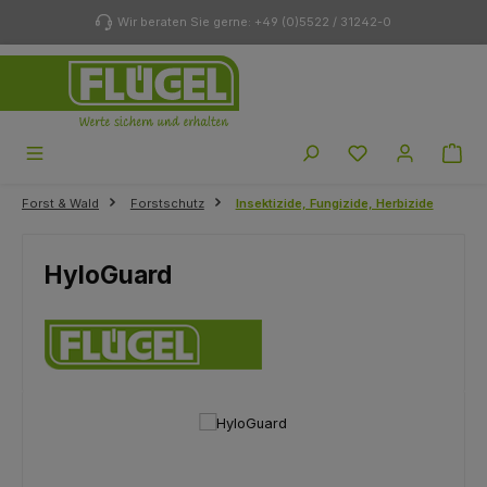
Zum Hauptinhalt springen
Wir beraten Sie gerne: +49 (0)5522 / 31242-0
Du hast 0 Produk
Forst & Wald
Forstschutz
Insektizide, Fungizide, Herbizide
HyloGuard
Bildergalerie überspringen