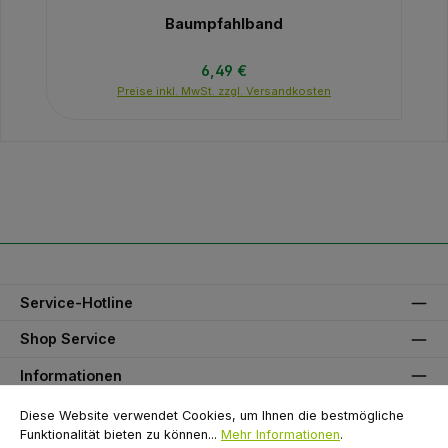
Baumpfahlband
Regulärer Preis:
6,49 €
Preise inkl. MwSt. zzgl. Versandkosten
Service-Hotline
Shop Service
Informationen
Unser Partner
Diese Website verwendet Cookies, um Ihnen die bestmögliche
Funktionalität bieten zu können...
Mehr Informationen
.
Zahlungsarten