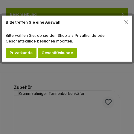
Beschreibung
Inkl. Verbinder, Abspannseile und Bodenankern zur Errichtung
Bitte treffen Sie eine Auswahl
von 3 - Fallenstern Die Effektivität des Fallensystems wi…
Mehr
Bitte wählen Sie, ob sie den Shop als Privatkunde oder
Geschäftskunde besuchen möchten.
Bewertungen
Privatkunde
Geschäftskunde
Produktgalerie überspringen
Zubehör