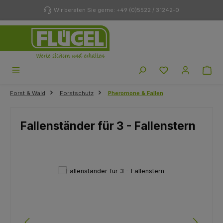
Zum Hauptinhalt springen
Wir beraten Sie gerne: +49 (0)5522 / 31242-0
Du hast 0 Produk
Forst & Wald
Forstschutz
Pheromone & Fallen
Fallenständer für 3 - Fallenstern
Bildergalerie überspringen