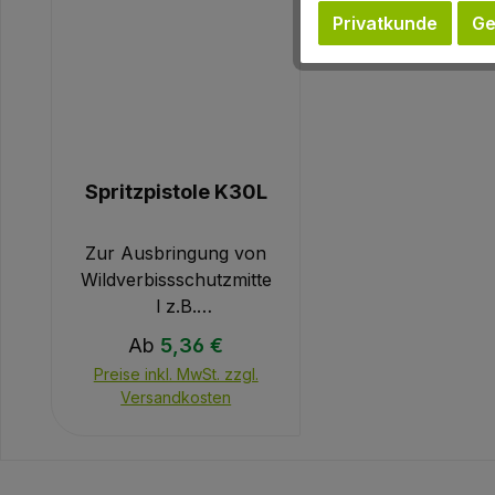
Privatkunde
Ge
Spritzpistole K30L
Zur Ausbringung von
Wildverbissschutzmitte
l z.B.
Certosan.Sparsame
Regulärer Preis:
Ab
5,36 €
und genaue Dosierung
Preise inkl. MwSt. zzgl.
(1,2 ml ‡ 0,1 ml je
Versandkosten
Hub). Mit Ø 0,6 mm
Messingdüse geeignet
zum Sprühen
niedrigviskoser