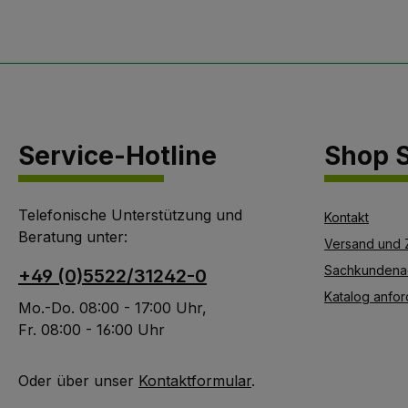
Mittel. Nicht geeignet
für Präparate und
Mittel die erhärten,
gerinnen oder
auskristallisieren.Nicht
zum Ausbringen von
Service-Hotline
Shop S
Trico geeignet!
Telefonische Unterstützung und
Kontakt
Beratung unter:
Versand und 
Sachkundena
+49 (0)5522/31242-0
Katalog anfor
Mo.-Do. 08:00 - 17:00 Uhr,
Fr. 08:00 - 16:00 Uhr
Oder über unser
Kontaktformular
.