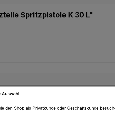
eile Spritzpistole K 30 L"
ne Auswahl
b sie den Shop als Privatkunde oder Geschäftskunde besuc