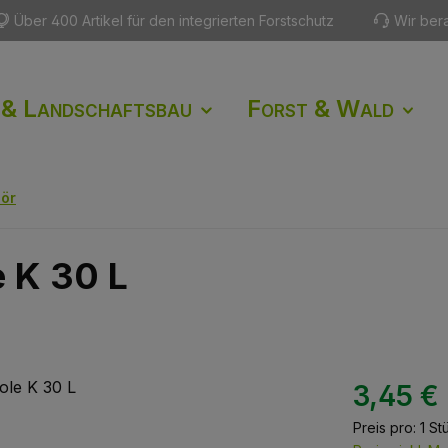
Über 400 Artikel für den integrierten Forstschutz
Wir ber
 & Landschaftsbau
Forst & Wald
hör
e K 30 L
3,45 €
Preis pro:
1 St