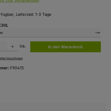
wSt. zzgl. Versandkosten
fügbar, Lieferzeit: 1-3 Tage
auswählen
 K30L
l: Gib den gewünschten Wert ein oder benutze die Schaltflächen um
Stk.
In den Warenkorb
ttel hinzufügen
mmer:
F90415