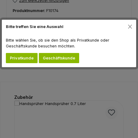
Zum Merkzettel hinzufügen
Produktnummer:
F10174
Bitte treffen Sie eine Auswahl
Beschreibung
Bitte wählen Sie, ob sie den Shop als Privatkunde oder
Geschäftskunde besuchen möchten.
Bewertungen
Privatkunde
Geschäftskunde
Produktgalerie überspringen
Zubehör