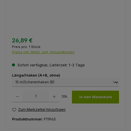
26,89 €
Preis pro:
1 Stück
Preise inkl. MwSt. zzgl. Versandkosten
Sofort verfügbar, Lieferzeit: 1-3 Tage
auswählen
Länge/Haken (A+B, ohne)
Produkt Anzahl: Gib den gewünschten Wert ein oder benutze die Schaltfl
Stk.
In den Warenkorb
Zum Merkzettel hinzufügen
Produktnummer:
F11965