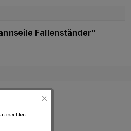
annseile Fallenständer"
hen möchten.