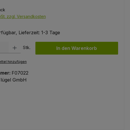
ück
wSt. zzgl. Versandkosten
fügbar, Lieferzeit: 1-3 Tage
l: Gib den gewünschten Wert ein oder benutze die Schaltflächen um
Stk.
In den Warenkorb
ttel hinzufügen
mmer:
F07022
Flügel GmbH