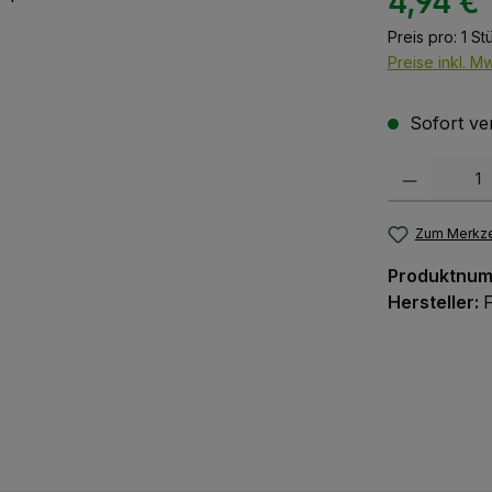
4,94 €
Preis pro:
1 St
Preise inkl. M
Sofort ver
Produkt Anzah
Zum Merkze
Produktnu
Hersteller: