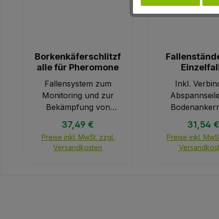
Borkenkäferschlitzf
Fallenstände
alle für Pheromone
Einzelfal
Fallensystem zum
Inkl. Verbin
Monitoring und zur
Abspannseil
Bekämpfung von
Bodenankern
Borkenkäfern im Forst.
Errichtung
Regulärer Preis:
Reguläre
37,49 €
31,54 
Das
Einzelfall
Preise inkl. MwSt. zzgl.
Preise inkl. MwSt
Konstruktionsprinzip
unverzink
Versandkosten
Versandkos
der
Lieferumfang
Borkenkäferschlitzfalle
Falle
, mit Flachtrichter in
schwarzer Farbe,
garantiert seit Jahren
überlegen hohe