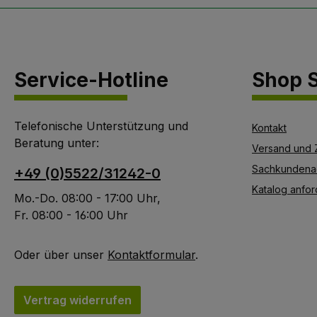
Fangergebnisse.
Konstruktionsbedingt
werden unerwünschte
Nebenfänge von
Service-Hotline
Shop S
Nichtzielorganismen
stark reduziert. Um
den Beifang von
Telefonische Unterstützung und
Nützlingen zusätzlich
Kontakt
Beratung unter:
zu minimieren, kann
Versand und 
ein Flachtrichter mit
Sachkundena
+49 (0)5522/31242-0
Nützlingsbarriere
Katalog anfor
verbaut werden. Um
Mo.-Do. 08:00 - 17:00 Uhr,
die volle Wirksamkeit
Fr. 08:00 - 16:00 Uhr
der Falle zu
gewährleisten, ist es
Oder über unser
Kontaktformular
.
notwendig den
Auffangbehälter ein-
bis zwei mal
Vertrag widerrufen
wöchentlich zu