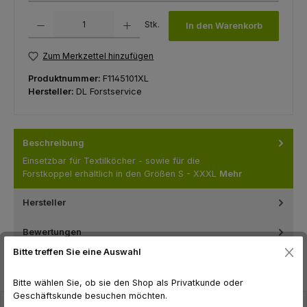
Produkt Anzahl: Gib den gewünschten Wert ein oder benutze die Schaltfl
Stk.
In den Warenkorb
Zum Merkzettel hinzufügen
Produktnummer:
F1145101XL
Hersteller:
DL Forstservice
Beschreibung
Einsetzbar für Textilköcher - sowie für die
Forstkoppel erhältlich in den Größen S - XXXL
Mehr
Hersteller
Bewertungen
Bitte treffen Sie eine Auswahl
Bitte wählen Sie, ob sie den Shop als Privatkunde oder
Geschäftskunde besuchen möchten.