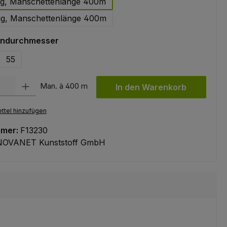
g, Manschettenlänge 400m
ig, Manschettenlänge 400m
auswählen
endurchmesser
55
l: Gib den gewünschten Wert ein oder benutze die Schaltflächen um
Man. à 400 m
In den Warenkorb
ttel hinzufügen
mmer:
F13230
NOVANET Kunststoff GmbH