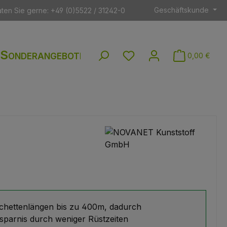
Geschäftskunde
aten Sie gerne: +49 (0)5522 / 31242-0
Sonderangebote
Du hast 0 Produkte auf dem
0,00 €
hettenlängen bis zu 400m, dadurch
rsparnis durch weniger Rüstzeiten