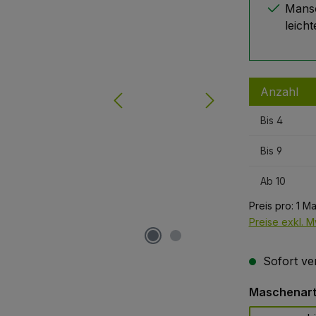
Mansc
leich
Anzahl
Bis
4
Bis
9
Ab
10
Preis pro:
1 M
Preise exkl. M
Sofort ver
Maschenart