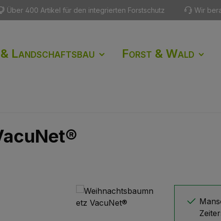
Über 400 Artikel für den integrierten Forstschutz
Wir ber
 & Landschaftsbau
Forst & Wald
VacuNet®
Mansc
Zeite