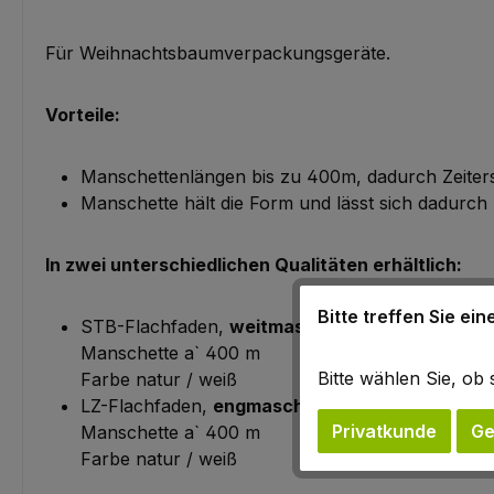
Für Weihnachtsbaumverpackungsgeräte.
Vorteile:
Manschettenlängen bis zu 400m, dadurch Zeiters
Manschette hält die Form und lässt sich dadurch 
In zwei unterschiedlichen Qualitäten erhältlich:
Bitte treffen Sie ei
STB-Flachfaden,
weitmaschig
, Masche: ca. 3x
Manschette a` 400 m
Bitte wählen Sie, o
Farbe natur / weiß
LZ-Flachfaden,
engmaschig
, Masche: ca. 1x1 cm
Privatkunde
Ge
Manschette a` 400 m
Farbe natur / weiß