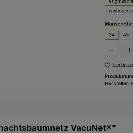
engmaschi
weitmasch
Manschett
34
45
Produkt Anzah
Zum Merkze
Produktnu
Hersteller:
hnachtsbaumnetz VacuNet®"