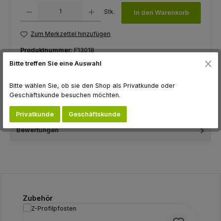
Produkt Anzahl: Gib den gewünschten Wert ein oder benutze die Schaltfl
Stk.
In den Warenkorb
Zum Merkzettel hinzufügen
Produktnummer:
F13018
Bitte treffen Sie eine Auswahl
Bitte wählen Sie, ob sie den Shop als Privatkunde oder
Beschreibung
Geschäftskunde besuchen möchten.
Elemente zum Verbinden von Streben (z.B. Z-Profilpfosten) im
Zaunbau
Privatkunde
Geschäftskunde
Bewertungen
Produktgalerie überspringen
Zubehör