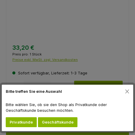
33,20 €
Preis pro:
1 Stück
Preise exkl. MwSt. zzgl. Versandkosten
Sofort verfügbar, Lieferzeit: 1-3 Tage
Produkt Anzahl: Gib den gewünschten Wert ein oder benutze die Schaltfl
Stk.
In den Warenkorb
Bitte treffen Sie eine Auswahl
Zum Merkzettel hinzufügen
Bitte wählen Sie, ob sie den Shop als Privatkunde oder
Produktnummer:
F07118
Geschäftskunde besuchen möchten.
Hersteller:
Flügel GmbH
Privatkunde
Geschäftskunde