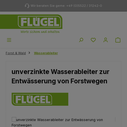
Zum Hauptinhalt springen
Wir beraten Sie gerne: +49 (0)5522 / 31242-0
Du hast 0 Produk
Forst & Wald
Wasserableiter
unverzinkte Wasserableiter zur
Entwässerung von Forstwegen
Bildergalerie überspringen