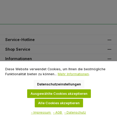
Service-Hotline
Shop Service
Informationen
Unser Partner
Diese Website verwendet Cookies, um Ihnen die bestmögliche
Funktionalität bieten zu können...
Mehr Informationen
.
Zahlungsarten
Datenschutzeinstellungen
Versandarten
Ausgewählte Cookies akzeptieren
Alle Cookies akzeptieren
Alle Preise exkl. gesetzl. Mehrwertsteuer zzgl.
Versandkosten
und ggf.
Nachnahmegebühren, wenn nicht anders angegeben.
- Impressum
- AGB
- Datenschutz
© 2026 Flügel GmbH - Alle Rechte vorbehalten. Theme by
ThemeWare®