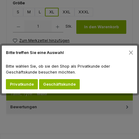
auswählen
Größe
S
M
L
XL
XXL
XXXL
Produkt Anzahl: Gib den gewünschten Wert ein oder benutze die Schaltfl
Stk.
In den Warenkorb
Zum Merkzettel hinzufügen
Produktnummer:
F12029.XL
Bitte treffen Sie eine Auswahl
Bitte wählen Sie, ob sie den Shop als Privatkunde oder
Geschäftskunde besuchen möchten.
Beschreibung
einteiliger Einweganzug gemäß CE 95-0120, mit Gummizug an
Privatkunde
Geschäftskunde
Arm und Beinabschlüssen, eingeklebter Gummizug an der
Taille, Tyve…
Mehr
Bewertungen