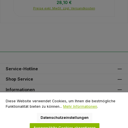
Regulärer Preis:
28,10 €
Preise exkl. MwSt. zzgl. Versandkosten
Service-Hotline
Shop Service
Informationen
Unser Partner
Diese Website verwendet Cookies, um Ihnen die bestmögliche
Funktionalität bieten zu können...
Mehr Informationen
.
Zahlungsarten
Datenschutzeinstellungen
Versandarten
Ausgewählte Cookies akzeptieren