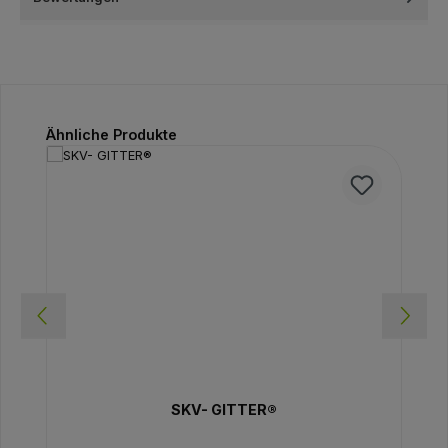
Produktgalerie überspringen
Ähnliche Produkte
SKV- GITTER®