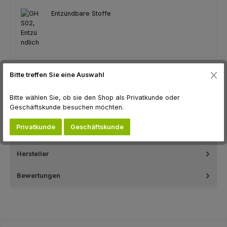
Entzündbare Stoffe
Bitte treffen Sie eine Auswahl
Beschreibung
Normalfarbe, nicht leuchtend ...die üblichen Anwendervorteile
Bitte wählen Sie, ob sie den Shop als Privatkunde oder
der SELECT-Markierungsfarbe: dezente unauffällige blei- und
Geschäftskunde besuchen möchten.
c…
Mehr
Privatkunde
Geschäftskunde
Datenblätter
Hersteller
Bewertungen