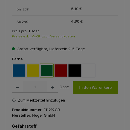
5,10 €
Bis
239
4,90 €
Ab
240
Preis pro:
1 Dose
Preise exkl. MwSt. zzgl. Versandkosten
Sofort verfügbar, Lieferzeit: 2-5 Tage
auswählen
Farbe
blau
gelb
grün
rot
schwarz
weiß
Produkt Anzahl: Gib den gewünschten Wert ein oder benutze die Schaltfl
Dose
In den Warenkorb
Zum Merkzettel hinzufügen
Produktnummer:
F11219.GR
Hersteller:
Flügel GmbH
Gefahrstoff