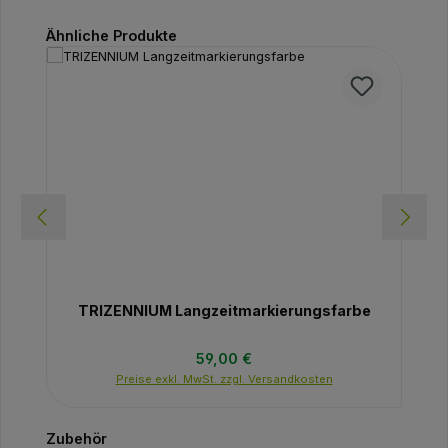
Produktgalerie überspringen
Ähnliche Produkte
TRIZENNIUM Langzeitmarkierungsfarbe
Regulärer Preis:
59,00 €
Preise exkl. MwSt. zzgl. Versandkosten
Produktgalerie überspringen
Zubehör